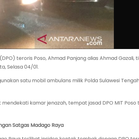
DPO) teroris Poso, Ahmad Panjang alias Ahmad Gazali, ti
a, Selasa 04/01.
unakan satu mobil ambulans milik Polda Sulawesi Tenga
k mendekati kamar jenazah, tempat jasad DPO MIT Poso 
engan Satgas Madago Raya
go Raya terlibat insiden kontak tembak dengan DPO tero