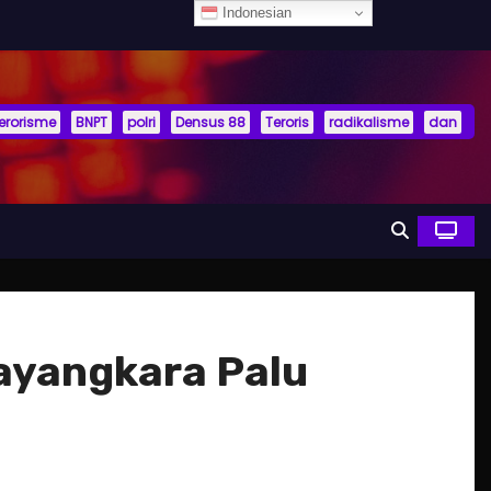
Indonesian
terorisme
BNPT
polri
Densus 88
Teroris
radikalisme
dan
ayangkara Palu