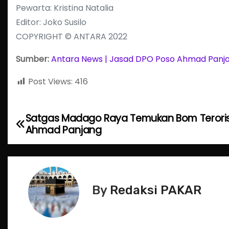
Pewarta: Kristina Natalia
Editor: Joko Susilo
COPYRIGHT © ANTARA 2022
Sumber:
Antara News | Jasad DPO Poso Ahmad Panjan
Post Views:
416
Satgas Madago Raya Temukan Bom Teroris
P
Ahmad Panjang
o
s
t
By
Redaksi PAKAR
n