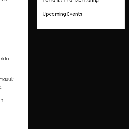
Terrorist Trial Monitoring
Upcoming Events
olda
 masuk
a.
an