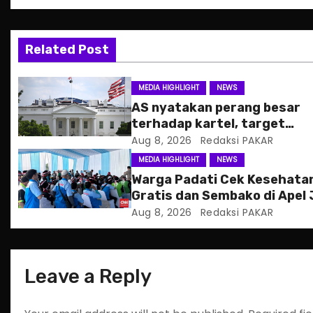
a
v
Related Post
i
g
MEDIA HIGHLIGHT
NEWS
AS nyatakan perang besar
a
terhadap kartel, target
pertama CJNG
Aug 8, 2026
Redaksi PAKAR
t
MEDIA HIGHLIGHT
NEWS
i
Warga Padati Cek Kesehata
Gratis dan Sembako di Apel
o
Jakarta
Aug 8, 2026
Redaksi PAKAR
n
Leave a Reply