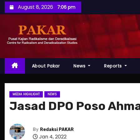
S
August 8, 2026
7:06 pm
k
i
p
t
o
c
o
About Pakar
News
Reports
n
t
e
MEDIA HIGHLIGHT
NEWS
n
Jasad DPO Poso Ahmad
t
By
Redaksi PAKAR
Jan 4, 2022