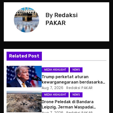
s
t
By
Redaksi
n
PAKAR
a
v
i
Related Post
g
MEDIA HIGHLIGHT
NEWS
a
Trump perketat aturan
kewarganegaraan berdasarkan
t
tempat kelahiran
Aug 7, 2026
Redaksi PAKAR
MEDIA HIGHLIGHT
NEWS
i
Drone Peledak di Bandara
o
Leipzig, Jerman Waspadai
Serangan Hibrida Rusia
Aug 7, 2026
Redaksi PAKAR