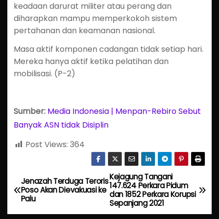
keadaan darurat militer atau perang dan
diharapkan mampu memperkokoh sistem
pertahanan dan keamanan nasional.
Masa aktif komponen cadangan tidak setiap hari.
Mereka hanya aktif ketika pelatihan dan
mobilisasi. (P-2)
Sumber:
Media Indonesia | Menpan-Rebiro Sebut
Banyak ASN tidak Disiplin
Post Views:
364
Kejagung Tangani
P
Jenazah Terduga Teroris
147.624 Perkara Pidum
Poso Akan Dievakuasi ke
dan 1852 Perkara Korupsi
o
Palu
Sepanjang 2021