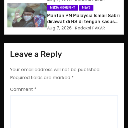
n
MEDIA HIGHLIGHT
NEWS
Mantan PM Malaysia Ismail Sabri
dirawat di RS di tengah kasus
hukum
Aug 7, 2026
Redaksi PAKAR
Leave a Reply
Your email address will not be published.
Required fields are marked
*
Comment
*