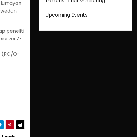
Terrorist Trial Monitoring
to lumayan
aswedan
Upcoming Events
ap peneliti
survei 7-
. (RO/O-