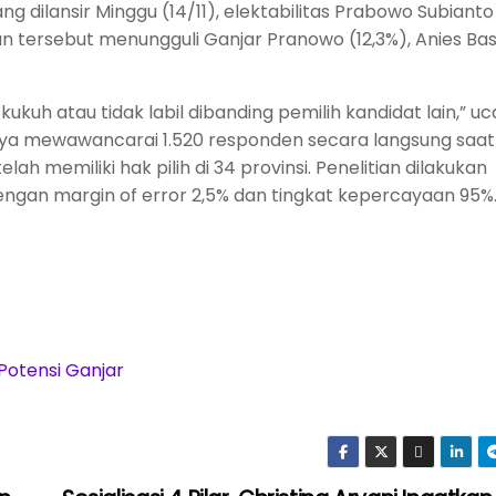
 yang dilansir Minggu (14/11), elektabilitas Prabowo Subian
nan tersebut menungguli Ganjar Pranowo (12,3%), Anies B
ukuh atau tidak labil dibanding pemilih kandidat lain,” uc
knya mewawancarai 1.520 responden secara langsung saat 
 memiliki hak pilih di 34 provinsi. Penelitian dilakukan
ngan margin of error 2,5% dan tingkat kepercayaan 95%
 Potensi Ganjar