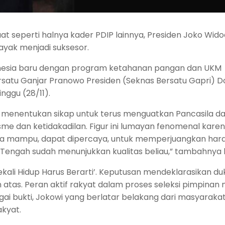
t seperti halnya kader PDIP lainnya, Presiden Joko Widod
ayak menjadi suksesor.
onesia baru dengan program ketahanan pangan dan UKM
ersatu Ganjar Pranowo Presiden (Seknas Bersatu Gapri) 
nggu (28/11).
 menentukan sikap untuk terus menguatkan Pancasila d
e dan ketidakadilan. Figur ini lumayan fenomenal kare
irasa mampu, dapat dipercaya, untuk memperjuangkan ha
 Tengah sudah menunjukkan kualitas beliau,” tambahnya l
ekali Hidup Harus Berarti’. Keputusan mendeklarasikan d
 atas. Peran aktif rakyat dalam proses seleksi pimpinan 
gai bukti, Jokowi yang berlatar belakang dari masyarakat
akyat.