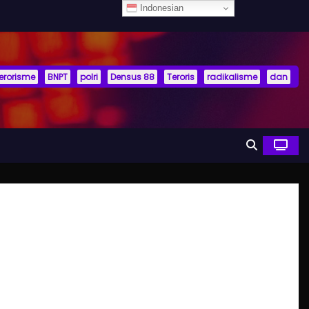
Indonesian
terorisme
BNPT
polri
Densus 88
Teroris
radikalisme
dan