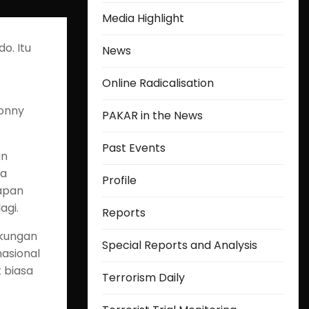
Media Highlight
o. Itu
News
Online Radicalisation
Donny
PAKAR in the News
Past Events
an
na
Profile
rapan
agi.
Reports
ukungan
Special Reports and Analysis
nasional
 biasa
Terrorism Daily