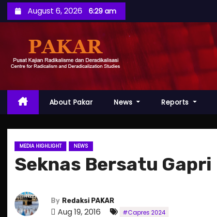
S
August 6, 2026
6:29 am
k
i
p
t
o
c
o
About Pakar
News
Reports
n
t
e
MEDIA HIGHLIGHT
NEWS
n
Seknas Bersatu Gapri 
t
By
Redaksi PAKAR
Aug 19, 2016
#Capres 2024