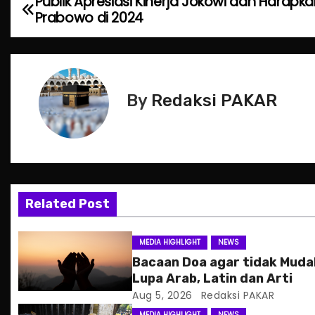
Publik Apresiasi Kinerja Jokowi dan Harapk
P
Prabowo di 2024
o
s
t
By
Redaksi PAKAR
n
a
v
Related Post
i
g
MEDIA HIGHLIGHT
NEWS
Bacaan Doa agar tidak Mud
a
Lupa Arab, Latin dan Arti
Aug 5, 2026
Redaksi PAKAR
t
MEDIA HIGHLIGHT
NEWS