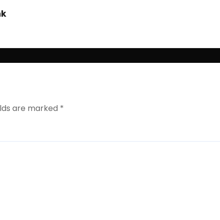
ak
elds are marked
*