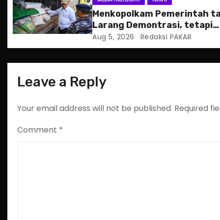
i
Menkopolkam Pemerintah t
Larang Demontrasi, tetapi
o
Anarkistis
Aug 5, 2026
Redaksi PAKAR
n
Leave a Reply
Your email address will not be published.
Required fi
Comment
*