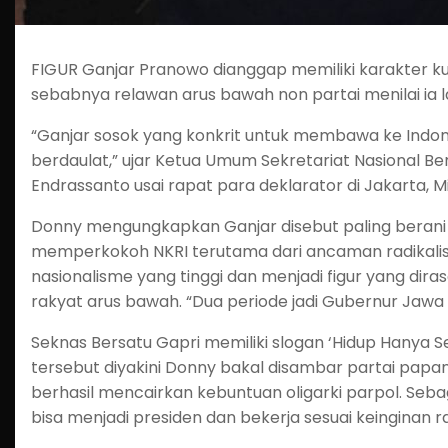
FIGUR Ganjar Pranowo dianggap memiliki karakter kua
sebabnya relawan arus bawah non partai menilai ia l
“Ganjar sosok yang konkrit untuk membawa ke Ind
berdaulat,” ujar Ketua Umum Sekretariat Nasional B
Endrassanto usai rapat para deklarator di Jakarta, Mi
Donny mengungkapkan Ganjar disebut paling berani
memperkokoh NKRI terutama dari ancaman radikalism
nasionalisme yang tinggi dan menjadi figur yang d
rakyat arus bawah. “Dua periode jadi Gubernur Jawa
Seknas Bersatu Gapri memiliki slogan ‘Hidup Hanya S
tersebut diyakini Donny bakal disambar partai papan
berhasil mencairkan kebuntuan oligarki parpol. Seba
bisa menjadi presiden dan bekerja sesuai keinginan r