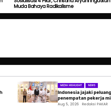
an
Sosialisasi 4 Pilar, Christina Aryani Ingatka
Muda Bahaya Radikalisme
MEDIA HIGHLIGHT
NEWS
ah
Indonesia jajaki peluan
penempatan pekerja mi
Slowakia
Aug 5, 2026
Redaksi PAKAR