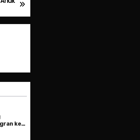
n Anak
g
gran ke