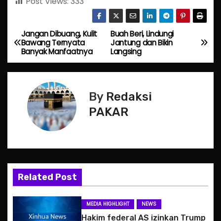
Post Views:
333
Jangan Dibuang, Kulit
Buah Beri, Lindungi
P
Bawang Ternyata
Jantung dan Bikin
Banyak Manfaatnya
Langsing
o
s
By
Redaksi
t
PAKAR
n
a
v
Related Post
i
g
MEDIA HIGHLIGHT
NEWS
Hakim federal AS izinkan Trump