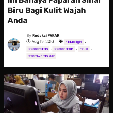
Ini Bahaya Paparan Sinar
Biru Bagi Kulit Wajah
Anda
By
Redaksi PAKAR
Aug 19, 2016
,
#blue light
,
,
,
#kecantikan
#kesehatan
#kulit
#perawatan kulit