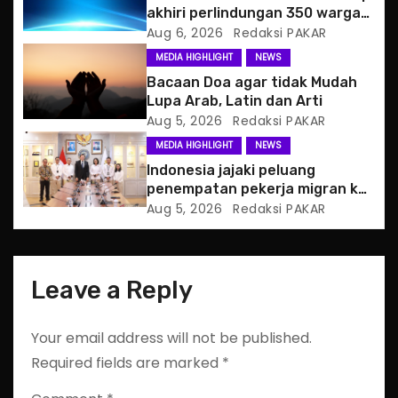
a
akhiri perlindungan 350 warga
Haiti
Aug 6, 2026
Redaksi PAKAR
t
MEDIA HIGHLIGHT
NEWS
i
Bacaan Doa agar tidak Mudah
Lupa Arab, Latin dan Arti
o
Aug 5, 2026
Redaksi PAKAR
MEDIA HIGHLIGHT
NEWS
n
Indonesia jajaki peluang
penempatan pekerja migran ke
Slowakia
Aug 5, 2026
Redaksi PAKAR
Leave a Reply
Your email address will not be published.
Required fields are marked
*