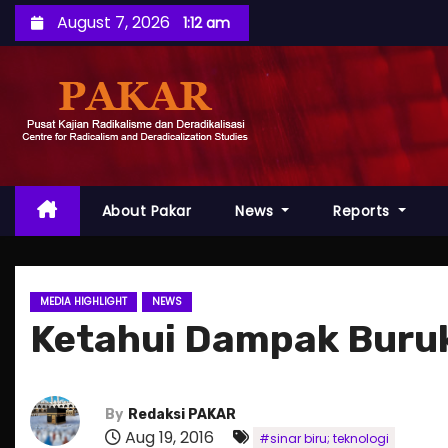
S
August 7, 2026
1:12 am
k
i
p
t
o
c
o
About Pakar
News
Reports
n
t
e
MEDIA HIGHLIGHT
NEWS
n
Ketahui Dampak Buruk 
t
By
Redaksi PAKAR
Aug 19, 2016
#sinar biru; teknologi