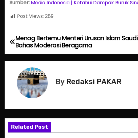
Sumber:
Media Indonesia | Ketahui Dampak Buruk Sinar
Post Views:
289
Menag Bertemu Menteri Urusan Islam Saudi
P
Bahas Moderasi Beragama
o
s
t
By
Redaksi PAKAR
n
a
v
Related Post
i