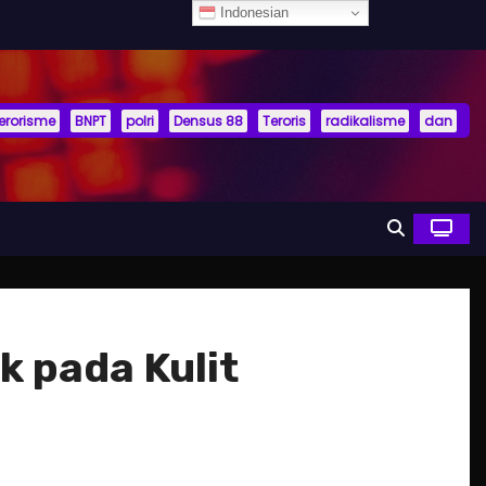
Indonesian
terorisme
BNPT
polri
Densus 88
Teroris
radikalisme
dan
k pada Kulit