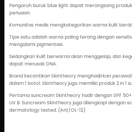
Pengaruh buruk blue light dapat merangsang produk
penuaan.
Komunitas medis mengkategorikan warna kulit berda
Tipe satu adalah warna paling terang dengan sensitivit
mengalami pigmentasi.
Sedangkan kulit berwarna akan menggelap, dan kege
dapat merusak DNA.
Brand kecantikan Skintheory menghadirkan perawa
dalam 1 botol. Skintheory juga memiliki produk 2 in 1
Pertama suncream Skintheory hadir dengan SPF 50+
UV B. Suncream Skintheory juga dilengkapi dengan scre
dermatology tested. (Ant/OL-12)