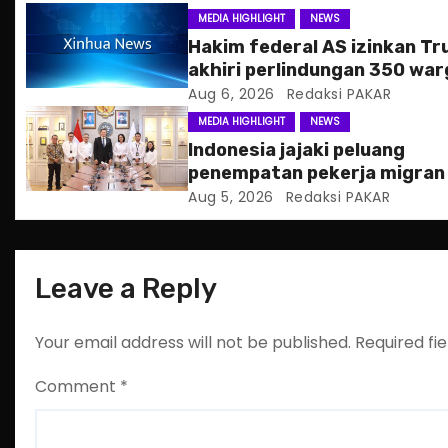
g
MEDIA HIGHLIGHT
NEWS
Hakim federal AS izinkan T
a
akhiri perlindungan 350 war
Haiti
Aug 6, 2026
Redaksi PAKAR
t
MEDIA HIGHLIGHT
NEWS
i
Indonesia jajaki peluang
penempatan pekerja migran
o
Slowakia
Aug 5, 2026
Redaksi PAKAR
n
Leave a Reply
Your email address will not be published.
Required fi
Comment
*