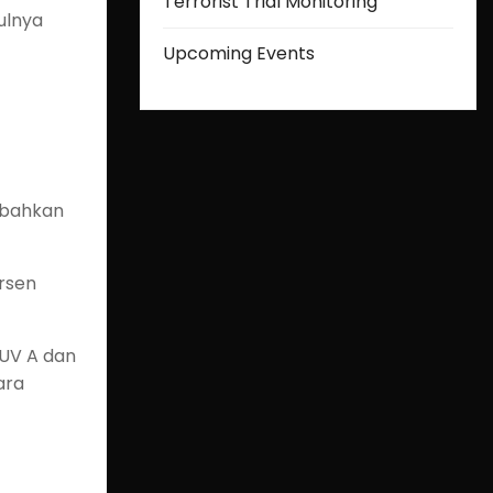
Terrorist Trial Monitoring
ulnya
Upcoming Events
 bahkan
rsen
 UV A dan
ara