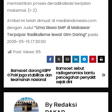
memastikan proses deradikalisasi berjalan
maksimal. (I-2)
Artikel ini telah dimuat di mediaindonesia.com
dengan Judul
“Lima Siswa SMP di Makassar
Terpapar Radikalisme lewat Gim Daring”
pada
2026-05-15 17:30:00
Post Views:
85
Bamsoet sebut
P
Bamsoet dorong KBPP
radiogenomics bantu
Polri jaga stabilitas dan
pencegahan penyakit
o
keamanan nasional
sejak dini
s
t
By
Redaksi