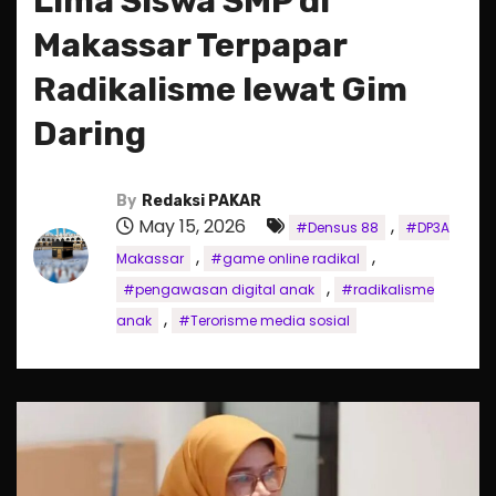
Lima Siswa SMP di
Makassar Terpapar
Radikalisme lewat Gim
Daring
By
Redaksi PAKAR
May 15, 2026
,
#Densus 88
#DP3A
,
,
Makassar
#game online radikal
,
#pengawasan digital anak
#radikalisme
,
anak
#Terorisme media sosial