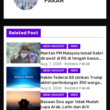
n
PAKAR
a
v
i
Related Post
g
MEDIA HIGHLIGHT
NEWS
a
Mantan PM Malaysia Ismail Sabri
dirawat di RS di tengah kasus
t
hukum
Aug 7, 2026
Redaksi PAKAR
MEDIA HIGHLIGHT
NEWS
i
Hakim federal AS izinkan Trump
o
akhiri perlindungan 350 warga
Haiti
Aug 6, 2026
Redaksi PAKAR
n
MEDIA HIGHLIGHT
NEWS
Bacaan Doa agar tidak Mudah
Lupa Arab, Latin dan Arti