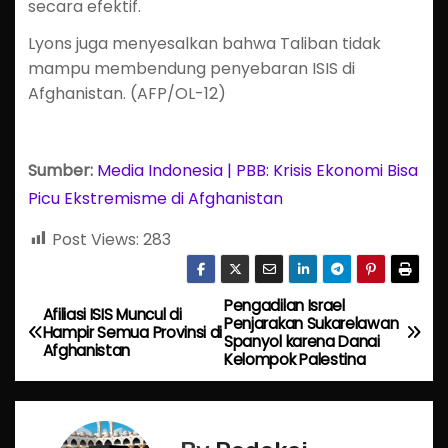
secara efektif.
Lyons juga menyesalkan bahwa Taliban tidak
mampu membendung penyebaran ISIS di
Afghanistan. (AFP/OL-12)
Sumber:
Media Indonesia | PBB: Krisis Ekonomi Bisa
Picu Ekstremisme di Afghanistan
Post Views:
283
Pengadilan Israel
P
Afiliasi ISIS Muncul di
Penjarakan Sukarelawan
Hampir Semua Provinsi di
Spanyol karena Danai
o
Afghanistan
Kelompok Palestina
s
t