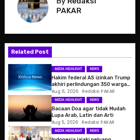
By
Redaksi
n
PAKAR
a
v
i
Related Post
g
MEDIA HIGHLIGHT
NEWS
a
Hakim federal AS izinkan Trump
akhiri perlindungan 350 warga
t
Haiti
Aug 6, 2026
Redaksi PAKAR
MEDIA HIGHLIGHT
NEWS
i
Bacaan Doa agar tidak Mudah
o
Lupa Arab, Latin dan Arti
Aug 5, 2026
Redaksi PAKAR
n
MEDIA HIGHLIGHT
NEWS
Indonesia jajaki peluang