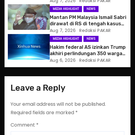
Serangan Hibrida Rusia
Aug 7, 2026
Redaksi PAKAR
t
MEDIA HIGHLIGHT
NEWS
i
Mantan PM Malaysia Ismail Sabri
dirawat di RS di tengah kasus
o
hukum
Aug 7, 2026
Redaksi PAKAR
MEDIA HIGHLIGHT
NEWS
n
Hakim federal AS izinkan Trump
akhiri perlindungan 350 warga
Haiti
Aug 6, 2026
Redaksi PAKAR
Leave a Reply
Your email address will not be published.
Required fields are marked
*
Comment
*