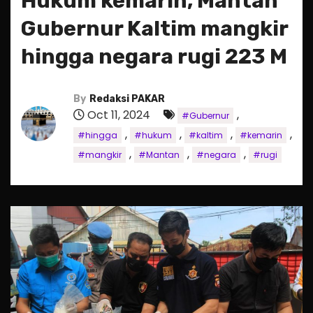
Hukum kemarin, Mantan
Gubernur Kaltim mangkir
hingga negara rugi 223 M
By
Redaksi PAKAR
Oct 11, 2024
,
#Gubernur
,
,
,
,
#hingga
#hukum
#kaltim
#kemarin
,
,
,
#mangkir
#Mantan
#negara
#rugi