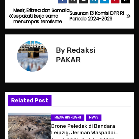
Mesir, Eritrea dan Somalia
P
Susunan 13 Komisi DPR RI
sepakati kerja sama
Periode 2024-2029
menumpas terorisme
o
s
By
Redaksi
t
PAKAR
n
a
v
Related Post
i
g
MEDIA HIGHLIGHT
NEWS
Drone Peledak di Bandara
a
Leipzig, Jerman Waspadai