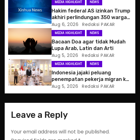
MEDIA HIGHLIGHT
NEWS
a
Hakim federal AS izinkan Trump
akhiri perlindungan 350 warga
t
Haiti
Aug 6, 2026
Redaksi PAKAR
MEDIA HIGHLIGHT
NEWS
i
Bacaan Doa agar tidak Mudah
o
Lupa Arab, Latin dan Arti
Aug 5, 2026
Redaksi PAKAR
n
MEDIA HIGHLIGHT
NEWS
Indonesia jajaki peluang
penempatan pekerja migran ke
Slowakia
Aug 5, 2026
Redaksi PAKAR
Leave a Reply
Your email address will not be published.