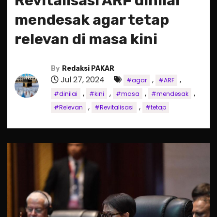
Revitalisasi ARF dinilai
mendesak agar tetap
relevan di masa kini
By
Redaksi PAKAR
Jul 27, 2024
,
,
#agar
#ARF
,
,
,
,
#dinilai
#kini
#masa
#mendesak
,
,
#Relevan
#Revitalisasi
#tetap