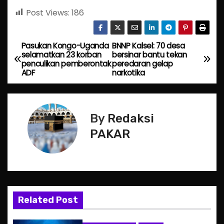
Post Views:
186
Pasukan Kongo-Uganda
BNNP Kalsel: 70 desa
P
selamatkan 23 korban
bersinar bantu tekan
penculikan pemberontak
peredaran gelap
o
ADF
narkotika
s
t
By
Redaksi
n
PAKAR
a
v
i
Related Post
g