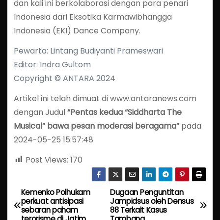
dan kali ini berkolaborasi dengan para penari
Indonesia dari Eksotika Karmawibhangga
Indonesia (EKI) Dance Company.
Pewarta: Lintang Budiyanti Prameswari
Editor: Indra Gultom
Copyright © ANTARA 2024
Artikel ini telah dimuat di www.antaranews.com
dengan Judul
“Pentas kedua “Siddharta The
Musical” bawa pesan moderasi beragama”
pada
2024-05-25 15:57:48
Post Views:
170
Kemenko Polhukam
Dugaan Penguntitan
P
perkuat antisipasi
Jampidsus oleh Densus
sebaran paham
88 Terkait Kasus
o
terorisme di Jatim
Tambang