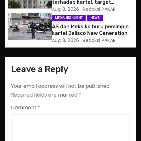
o
terhadap kartel, target
pertama CJNG
Aug 8, 2026
Redaksi PAKAR
n
MEDIA HIGHLIGHT
NEWS
AS dan Meksiko buru pemimpin
kartel Jalisco New Generation
Aug 8, 2026
Redaksi PAKAR
Leave a Reply
Your email address will not be published.
Required fields are marked
*
Comment
*