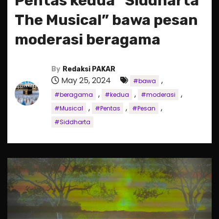
Pentas kedua “Siddharta
The Musical” bawa pesan
moderasi beragama
By
Redaksi PAKAR
May 25, 2024
,
#bawa
,
,
,
#beragama
#kedua
#moderasi
,
,
,
#Musical
#Pentas
#Pesan
#Siddharta