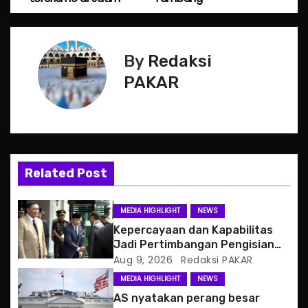
s
t
By
Redaksi
n
PAKAR
a
v
i
Related Post
g
MEDIA HIGHLIGHT
NEWS
a
Kepercayaan dan Kapabilitas
Jadi Pertimbangan Pengisian
t
Posisi Wamenhan
Aug 9, 2026
Redaksi PAKAR
MEDIA HIGHLIGHT
NEWS
i
AS nyatakan perang besar