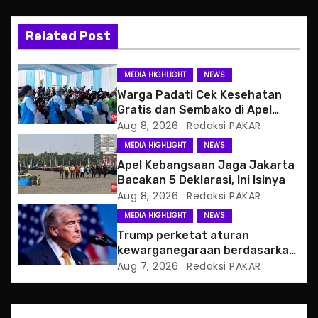
v
Related Post
i
g
MEDIA HIGHLIGHT
NEWS
Warga Padati Cek Kesehatan
a
Gratis dan Sembako di Apel
Jaga Jakarta
Aug 8, 2026
Redaksi PAKAR
t
MEDIA HIGHLIGHT
NEWS
i
Apel Kebangsaan Jaga Jakarta
Bacakan 5 Deklarasi, Ini Isinya
o
Aug 8, 2026
Redaksi PAKAR
MEDIA HIGHLIGHT
NEWS
n
Trump perketat aturan
kewarganegaraan berdasarkan
tempat kelahiran
Aug 7, 2026
Redaksi PAKAR