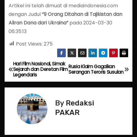
Artikel ini telah dimuat di mediaindonesia.com
dengan Judul
“9 Orang Ditahan di Tajikistan dan
Aliran Dana dari Ukraina”
pada 2024-03-30
06:35:13
Post Views:
275
Hari Film Nasional, Simak
P
Rusia Klaim Gagalkan
Sejarah dan Deretan Film
Serangan Teroris Susulan
Legendaris
o
s
By
Redaksi
t
PAKAR
n
a