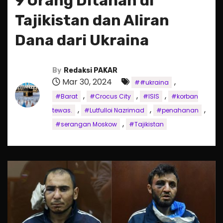
9 Orang Ditahan di
Tajikistan dan Aliran
Dana dari Ukraina
By
Redaksi PAKAR
Mar 30, 2024
,
##ukraina
,
,
,
#Barat
#Crocus City
#ISIS
#korban
,
,
,
tewas.
#Lutfulloi Nazrimad
#penahanan
,
#serangan Moskow
#Tajikistan