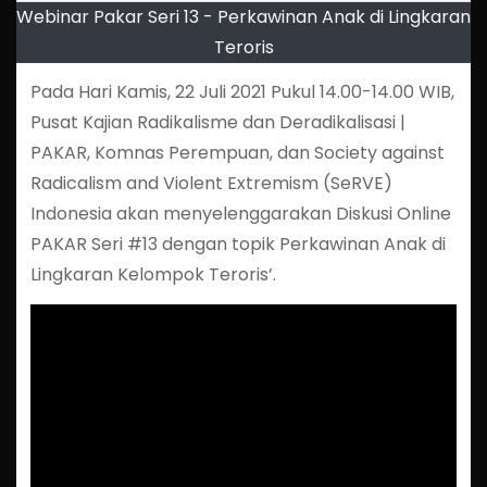
Webinar Pakar Seri 13 - Perkawinan Anak di Lingkaran
Teroris
Pada Hari Kamis, 22 Juli 2021 Pukul 14.00-14.00 WIB,
Pusat Kajian Radikalisme dan Deradikalisasi |
PAKAR, Komnas Perempuan, dan Society against
Radicalism and Violent Extremism (SeRVE)
Indonesia akan menyelenggarakan Diskusi Online
PAKAR Seri #13 dengan topik Perkawinan Anak di
Lingkaran Kelompok Teroris’.