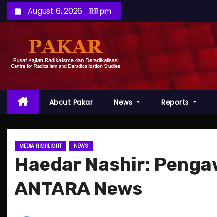
S
August 6, 2026
11:11 pm
k
i
p
t
o
c
o
About Pakar
News
Reports
n
t
e
MEDIA HIGHLIGHT
NEWS
n
Haedar Nashir: Pengaw
t
ANTARA News