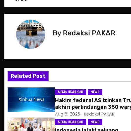
o
s
t
By
Redaksi PAKAR
n
a
v
i
Related Post
g
MEDIA HIGHLIGHT
NEWS
a
Hakim federal AS izinkan T
akhiri perlindungan 350 war
t
Haiti
Aug 6, 2026
Redaksi PAKAR
i
MEDIA HIGHLIGHT
NEWS
Indonesia jajaki peluang