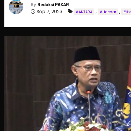
By
Redaksi PAKAR
Sep 7, 2023
,
,
#ANTARA
#Haedar
#ib