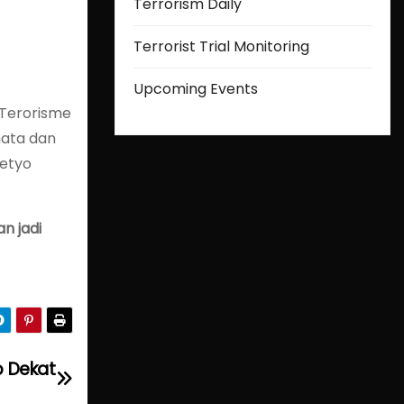
Terrorism Daily
Terrorist Trial Monitoring
Upcoming Events
Terorisme
mata dan
setyo
n jadi
p Dekat