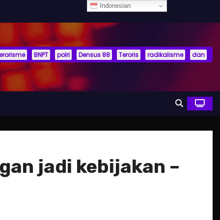
Indonesian
terorisme
BNPT
polri
Densus 88
Teroris
radikalisme
dan
an jadi kebijakan –