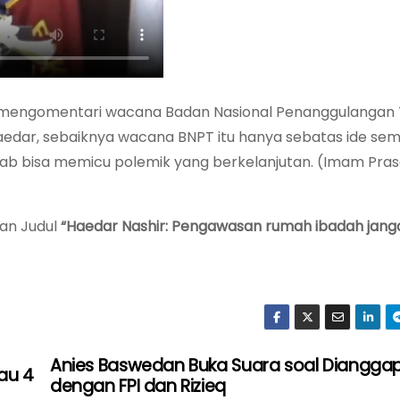
mengomentari wacana Badan Nasional Penanggulangan 
edar, sebaiknya wacana BNPT itu hanya sebatas ide se
sebab bisa memicu polemik yang berkelanjutan. (Imam Pra
gan Judul
“Haedar Nashir: Pengawasan rumah ibadah janga
Anies Baswedan Buka Suara soal Diangga
au 4
dengan FPI dan Rizieq