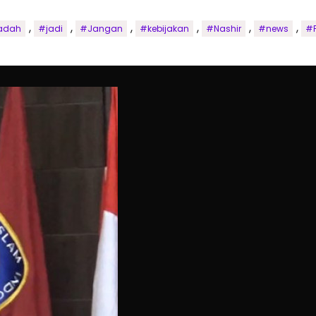
,
,
,
,
,
,
adah
#jadi
#Jangan
#kebijakan
#Nashir
#news
#