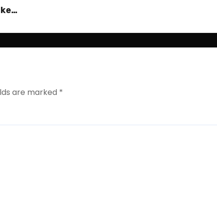
 ke
elds are marked
*