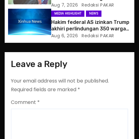
hukum
Aug 7, 2026
Redaksi PAKAR
n
MEDIA HIGHLIGHT
NEWS
Hakim federal AS izinkan Trump
akhiri perlindungan 350 warga
Haiti
Aug 6, 2026
Redaksi PAKAR
Leave a Reply
Your email address will not be published.
Required fields are marked
*
Comment
*