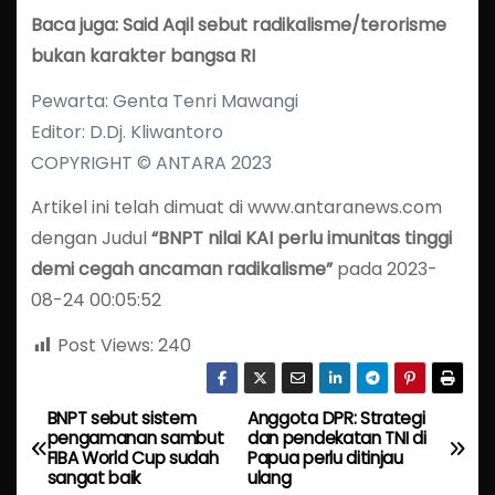
Baca juga: Said Aqil sebut radikalisme/terorisme
bukan karakter bangsa RI
Pewarta: Genta Tenri Mawangi
Editor: D.Dj. Kliwantoro
COPYRIGHT © ANTARA 2023
Artikel ini telah dimuat di www.antaranews.com
dengan Judul
“BNPT nilai KAI perlu imunitas tinggi
demi cegah ancaman radikalisme”
pada 2023-
08-24 00:05:52
Post Views:
240
BNPT sebut sistem
Anggota DPR: Strategi
P
pengamanan sambut
dan pendekatan TNI di
FIBA World Cup sudah
Papua perlu ditinjau
o
sangat baik
ulang