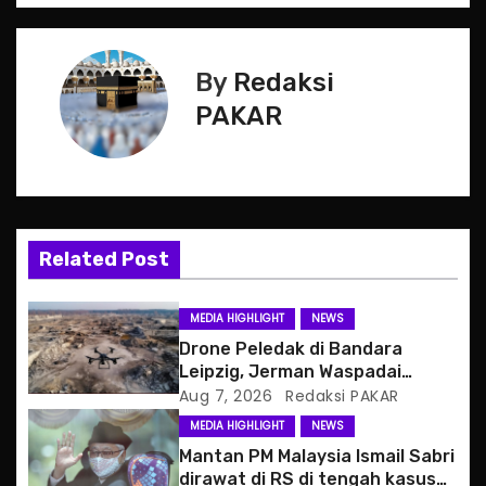
s
t
By
Redaksi
n
PAKAR
a
v
i
Related Post
g
MEDIA HIGHLIGHT
NEWS
a
Drone Peledak di Bandara
Leipzig, Jerman Waspadai
t
Serangan Hibrida Rusia
Aug 7, 2026
Redaksi PAKAR
MEDIA HIGHLIGHT
NEWS
i
Mantan PM Malaysia Ismail Sabri
o
dirawat di RS di tengah kasus