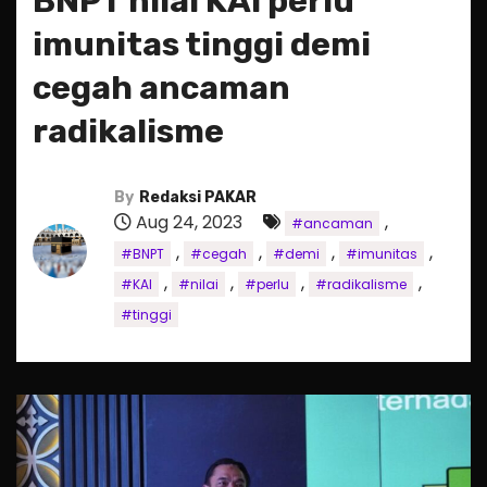
BNPT nilai KAI perlu
imunitas tinggi demi
cegah ancaman
radikalisme
By
Redaksi PAKAR
Aug 24, 2023
,
#ancaman
,
,
,
,
#BNPT
#cegah
#demi
#imunitas
,
,
,
,
#KAI
#nilai
#perlu
#radikalisme
#tinggi