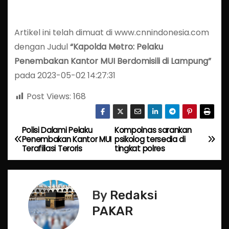
Artikel ini telah dimuat di www.cnnindonesia.com
dengan Judul
“Kapolda Metro: Pelaku
Penembakan Kantor MUI Berdomisili di Lampung”
pada 2023-05-02 14:27:31
Post Views:
168
Polisi Dalami Pelaku
Kompolnas sarankan
P
Penembakan Kantor MUI
psikolog tersedia di
Terafiliasi Teroris
tingkat polres
o
s
By
Redaksi
t
PAKAR
n