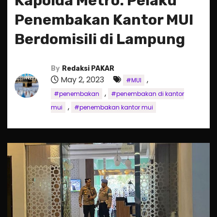
Kapolda Metro: Pelaku
Penembakan Kantor MUI
Berdomisili di Lampung
By
Redaksi PAKAR
May 2, 2023
,
#MUI
,
#penembakan
#penembakan di kantor
,
mui
#penembakan kantor mui