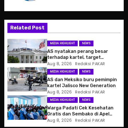
a
v
Related Post
i
g
MEDIA HIGHLIGHT
NEWS
AS nyatakan perang besar
a
terhadap kartel, target
pertama CJNG
Aug 8, 2026
Redaksi PAKAR
t
MEDIA HIGHLIGHT
NEWS
i
AS dan Meksiko buru pemimpin
kartel Jalisco New Generation
o
Aug 8, 2026
Redaksi PAKAR
MEDIA HIGHLIGHT
NEWS
n
Warga Padati Cek Kesehatan
Gratis dan Sembako di Apel
Jaga Jakarta
Aug 8, 2026
Redaksi PAKAR