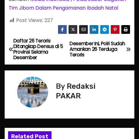
Tim Jibom Dalam Pengamanan Ibadah Natal
Post Views:
227
Daftar 26 Teroris
P
Desember Ini, Polri Sudah
Ditangkap Densus di 5
Amankan 26 Terduga
Provinsi Selama
o
Teroris
Desember
s
t
By
Redaksi
n
PAKAR
a
v
i
Related Post