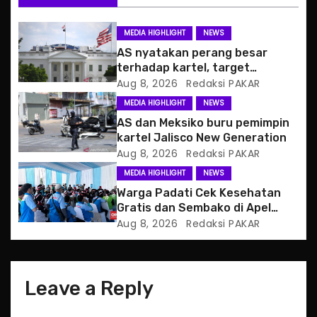
g
MEDIA HIGHLIGHT
NEWS
a
AS nyatakan perang besar
terhadap kartel, target
t
pertama CJNG
Aug 8, 2026
Redaksi PAKAR
MEDIA HIGHLIGHT
NEWS
i
AS dan Meksiko buru pemimpin
o
kartel Jalisco New Generation
Aug 8, 2026
Redaksi PAKAR
n
MEDIA HIGHLIGHT
NEWS
Warga Padati Cek Kesehatan
Gratis dan Sembako di Apel
Jaga Jakarta
Aug 8, 2026
Redaksi PAKAR
Leave a Reply