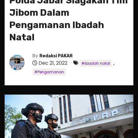
Polda Jabar Siagakan Tim
Jibom Dalam
Pengamanan Ibadah
Natal
By
Redaksi PAKAR
Dec 21, 2022
,
#ibadah natal
#Pengamanan