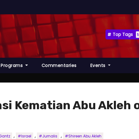
Top Tags
Programs
Commentaries
Events
asi Kematian Abu Akleh o
,
,
,
Gantz
#Israel
#Jurnalis
#Shireen Abu Akleh