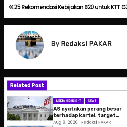
P
25 Rekomendasi Kebijakan B20 untuk KTT G
o
s
t
By
Redaksi PAKAR
n
a
v
Related Post
i
g
MEDIA HIGHLIGHT
NEWS
AS nyatakan perang besar
a
terhadap kartel, target
pertama CJNG
Aug 8, 2026
Redaksi PAKAR
t