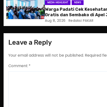
MEDIA HIGHLIGHT
NEWS
i
Warga Padati Cek Kesehata
Gratis dan Sembako di Apel
o
Jakarta
Aug 8, 2026
Redaksi PAKAR
n
Leave a Reply
Your email address will not be published.
Required fi
Comment
*