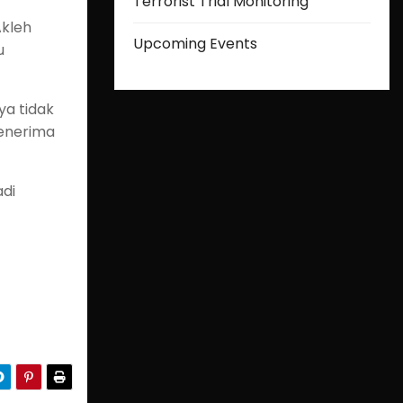
Terrorist Trial Monitoring
Akleh
Upcoming Events
u
ya tidak
menerima
adi