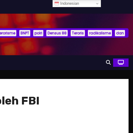
Indonesian
terorisme
BNPT
polri
Densus 88
Teroris
radikalisme
dan
leh FBI