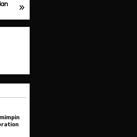
dan
emimpin
eration