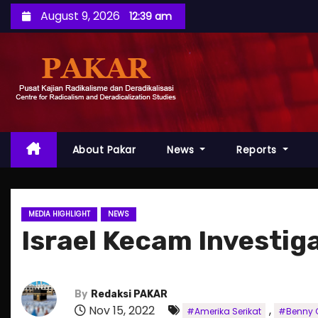
S
August 9, 2026
12:39 am
k
i
p
t
o
c
o
About Pakar
News
Reports
n
t
e
MEDIA HIGHLIGHT
NEWS
n
Israel Kecam Investig
t
By
Redaksi PAKAR
Nov 15, 2022
,
#Amerika Serikat
#Benny 