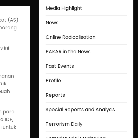
Media Highlight
kat (AS)
News
seorang
Online Radicalisation
 ini
PAKAR in the News
Past Events
ahanan
Profile
tuk
buah
Reports
Special Reports and Analysis
n para
a IDF,
Terrorism Daily
i untuk