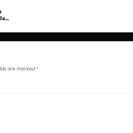
n
 Jaga
elds are marked
*