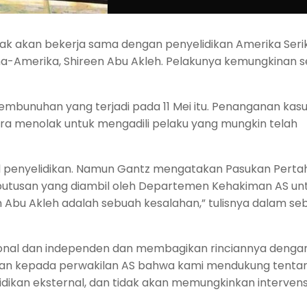
ak akan bekerja sama dengan penyelidikan Amerika Seri
na-Amerika, Shireen Abu Akleh. Pelakunya kemungkinan 
pembunuhan yang terjadi pada 11 Mei itu. Penanganan kasus
tara menolak untuk mengadili pelaku yang mungkin telah
l penyelidikan. Namun Gantz mengatakan Pasukan Pert
Keputusan yang diambil oleh Departemen Kehakiman AS un
n Abu Akleh adalah sebuah kesalahan,” tulisnya dalam se
sional dan independen dan membagikan rinciannya denga
san kepada perwakilan AS bahwa kami mendukung tentar
dikan eksternal, dan tidak akan memungkinkan intervens