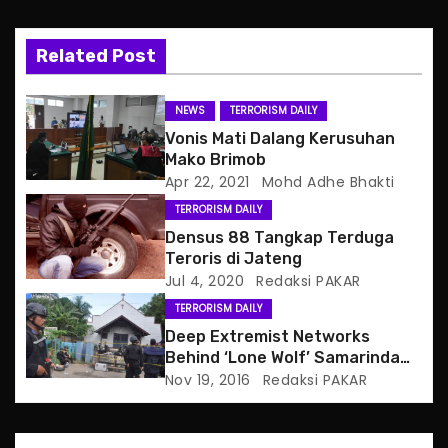
v
Related Post
i
g
NEWS
TERRORISM DAILY
Vonis Mati Dalang Kerusuhan
a
Mako Brimob
Apr 22, 2021
Mohd Adhe Bhakti
t
TERRORISM DAILY
i
Densus 88 Tangkap Terduga
Teroris di Jateng
o
Jul 4, 2020
Redaksi PAKAR
TERRORISM DAILY
n
Deep Extremist Networks
Behind ‘Lone Wolf’ Samarinda
Church Attacker
Nov 19, 2016
Redaksi PAKAR