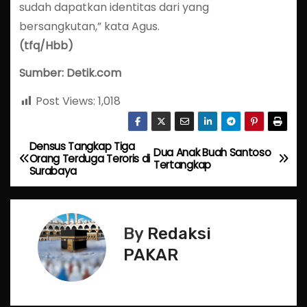
sudah dapatkan identitas dari yang
bersangkutan,” kata Agus.
(tfq/Hbb)
Sumber: Detik.com
Post Views:
1,018
Densus Tangkap Tiga
P
Dua Anak Buah Santoso
Orang Terduga Teroris di
Tertangkap
Surabaya
o
s
By
Redaksi
t
PAKAR
n
a