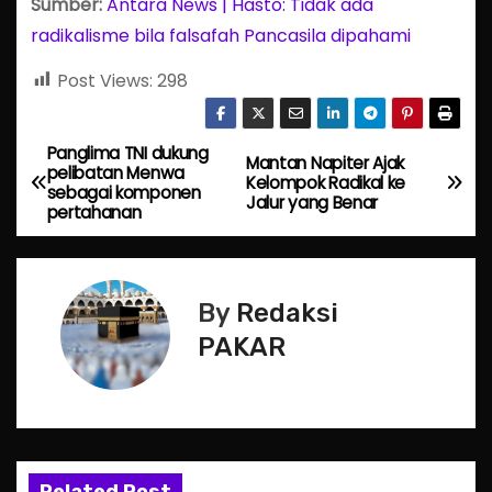
Sumber:
Antara News | Hasto: Tidak ada
radikalisme bila falsafah Pancasila dipahami
Post Views:
298
Panglima TNI dukung
P
Mantan Napiter Ajak
pelibatan Menwa
Kelompok Radikal ke
sebagai komponen
o
Jalur yang Benar
pertahanan
s
t
By
Redaksi
n
PAKAR
a
v
i
Related Post