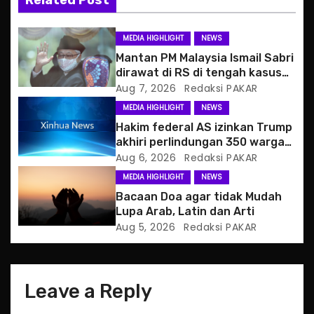
g
MEDIA HIGHLIGHT
NEWS
a
Mantan PM Malaysia Ismail Sabri
dirawat di RS di tengah kasus
t
hukum
Aug 7, 2026
Redaksi PAKAR
MEDIA HIGHLIGHT
NEWS
i
Hakim federal AS izinkan Trump
o
akhiri perlindungan 350 warga
Haiti
Aug 6, 2026
Redaksi PAKAR
n
MEDIA HIGHLIGHT
NEWS
Bacaan Doa agar tidak Mudah
Lupa Arab, Latin dan Arti
Aug 5, 2026
Redaksi PAKAR
Leave a Reply