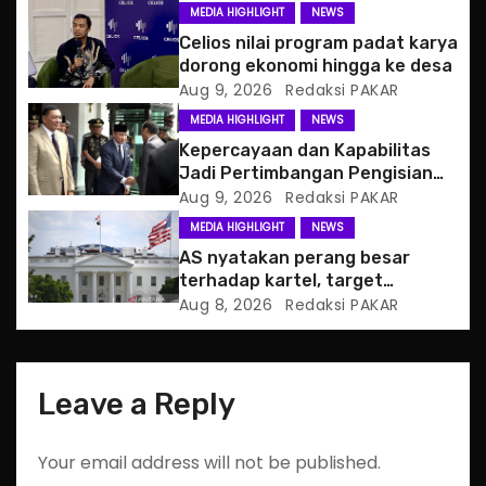
a
MEDIA HIGHLIGHT
NEWS
t
Celios nilai program padat karya
dorong ekonomi hingga ke desa
i
Aug 9, 2026
Redaksi PAKAR
MEDIA HIGHLIGHT
NEWS
o
Kepercayaan dan Kapabilitas
Jadi Pertimbangan Pengisian
n
Posisi Wamenhan
Aug 9, 2026
Redaksi PAKAR
MEDIA HIGHLIGHT
NEWS
AS nyatakan perang besar
terhadap kartel, target
pertama CJNG
Aug 8, 2026
Redaksi PAKAR
Leave a Reply
Your email address will not be published.