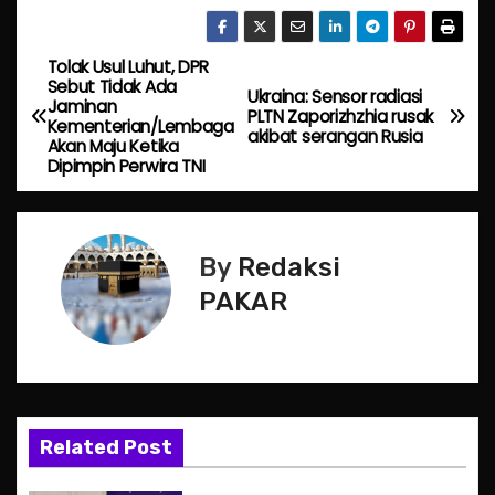
Tolak Usul Luhut, DPR
P
Sebut Tidak Ada
Ukraina: Sensor radiasi
Jaminan
o
PLTN Zaporizhzhia rusak
Kementerian/Lembaga
akibat serangan Rusia
Akan Maju Ketika
s
Dipimpin Perwira TNI
t
n
By
Redaksi
PAKAR
a
v
i
g
Related Post