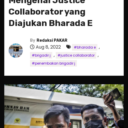
Mengenal Justice
Collaborator yang
Diajukan Bharada E
By
Redaksi PAKAR
Aug 8, 2022
,
#bharada e
,
,
#brigadir j
#justice collaborator
#penembakan brigadir j