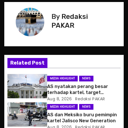
s
By
Redaksi
t
PAKAR
n
a
v
Related Post
i
g
MEDIA HIGHLIGHT
NEWS
AS nyatakan perang besar
a
terhadap kartel, target
pertama CJNG
Aug 8, 2026
Redaksi PAKAR
t
MEDIA HIGHLIGHT
NEWS
i
AS dan Meksiko buru pemimpin
kartel Jalisco New Generation
o
Aug 8, 2026
Redaksi PAKAR