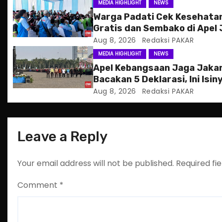
g
MEDIA HIGHLIGHT
NEWS
Warga Padati Cek Kesehata
a
Gratis dan Sembako di Apel
Jakarta
Aug 8, 2026
Redaksi PAKAR
t
MEDIA HIGHLIGHT
NEWS
i
Apel Kebangsaan Jaga Jaka
Bacakan 5 Deklarasi, Ini Isin
o
Aug 8, 2026
Redaksi PAKAR
n
Leave a Reply
Your email address will not be published.
Required fi
Comment
*