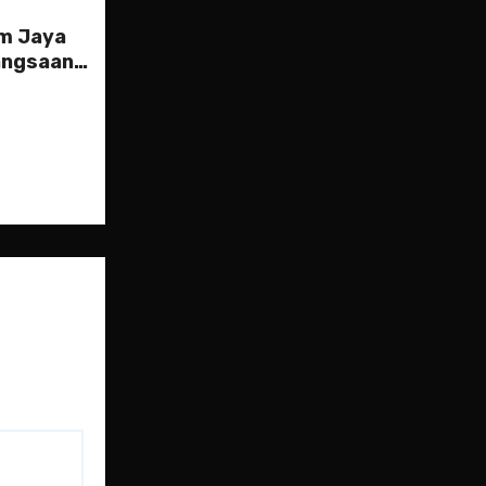
m Jaya
angsaan