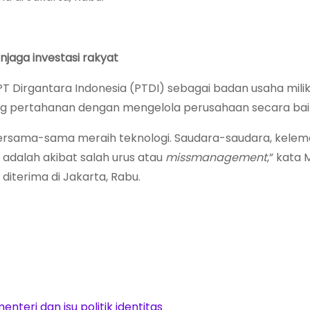
jaga investasi rakyat
T Dirgantara Indonesia (PTDI) sebagai badan usaha mili
ang pertahanan dengan mengelola perusahaan secara bai
ta bersama-sama meraih teknologi. Saudara-saudara, kele
 adalah akibat salah urus atau
missmanagement
,” kata
diterima di Jakarta, Rabu.
nteri dan isu politik identitas