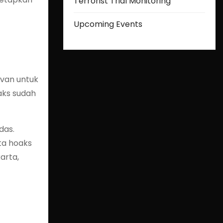
Terrorist Trial Monitoring
Upcoming Events
evan untuk
aks sudah
das.
ita hoaks
arta,