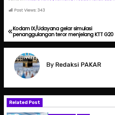
Post Views:
343
Kodam IX/Udayana gelar simulasi
P
penanggulangan teror menjelang KTT G20
o
s
t
By
Redaksi PAKAR
n
a
v
Related Post
i