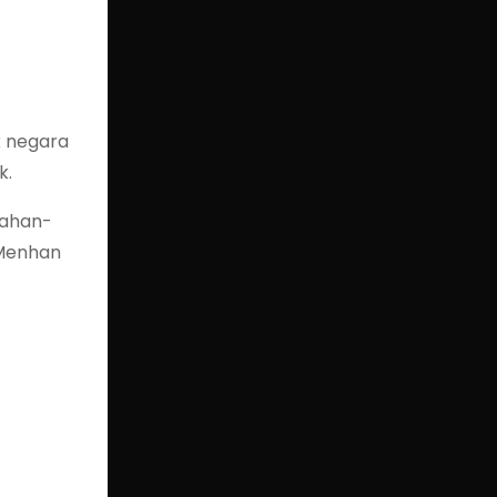
k negara
k.
mahan-
 Menhan