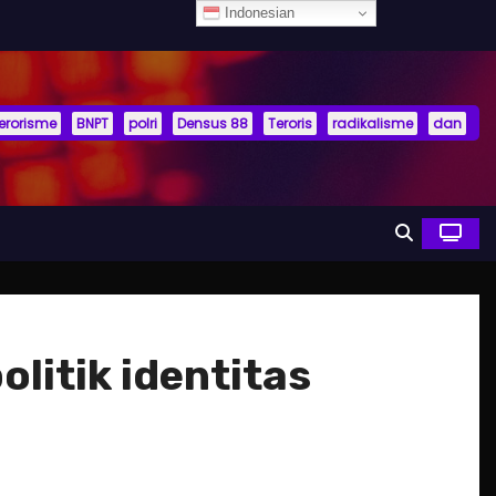
Indonesian
terorisme
BNPT
polri
Densus 88
Teroris
radikalisme
dan
olitik identitas