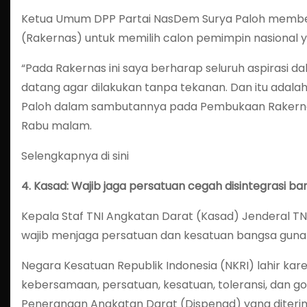
Ketua Umum DPP Partai NasDem Surya Paloh membeba
(Rakernas) untuk memilih calon pemimpin nasional y
“Pada Rakernas ini saya berharap seluruh aspirasi 
datang agar dilakukan tanpa tekanan. Dan itu adalah
Paloh dalam sambutannya pada Pembukaan Rakernas
Rabu malam.
Selengkapnya di sini
4.
Kasad: Wajib jaga persatuan cegah disintegrasi ba
Kepala Staf TNI Angkatan Darat (Kasad) Jenderal
wajib menjaga persatuan dan kesatuan bangsa gun
Negara Kesatuan Republik Indonesia (NKRI) lahir k
kebersamaan, persatuan, kesatuan, toleransi, dan g
Penerangan Angkatan Darat (Dispenad) yang diterima