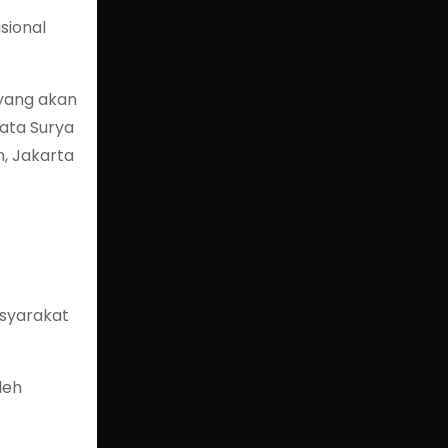
sional
 yang akan
kata Surya
, Jakarta
syarakat
leh