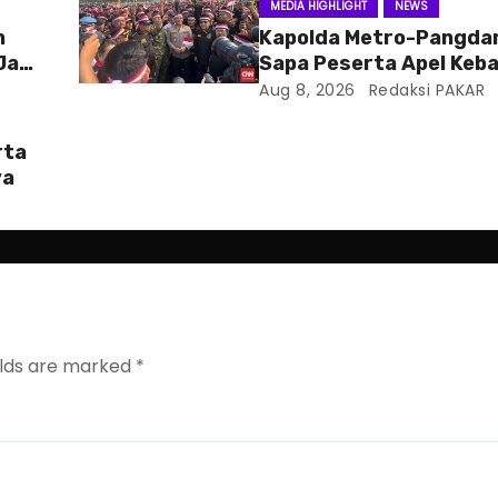
MEDIA HIGHLIGHT
NEWS
n
Kapolda Metro-Pangda
 Jaga
Sapa Peserta Apel Keb
Jaga Jakarta
Aug 8, 2026
Redaksi PAKAR
rta
ya
elds are marked
*