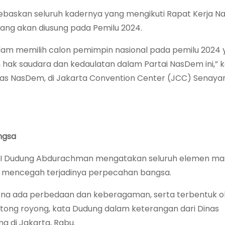
skan seluruh kadernya yang mengikuti Rapat Kerja Na
ang akan diusung pada Pemilu 2024.
dalam memilih calon pemimpin nasional pada pemilu 2024
 hak saudara dan kedaulatan dalam Partai NasDem ini,” 
 NasDem, di Jakarta Convention Center (JCC) Senayan
ngsa
 TNI Dudung Abdurachman mengatakan seluruh elemen ma
a mencegah terjadinya perpecahan bangsa.
arena ada perbedaan dan keberagaman, serta terbentuk o
otong royong, kata Dudung dalam keterangan dari Dinas
 di Jakarta, Rabu.