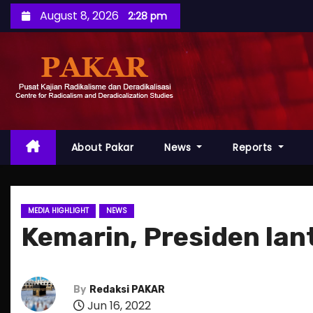
S
August 8, 2026
2:28 pm
k
i
p
t
o
c
o
About Pakar
News
Reports
n
t
e
MEDIA HIGHLIGHT
NEWS
n
Kemarin, Presiden lant
t
By
Redaksi PAKAR
Jun 16, 2022