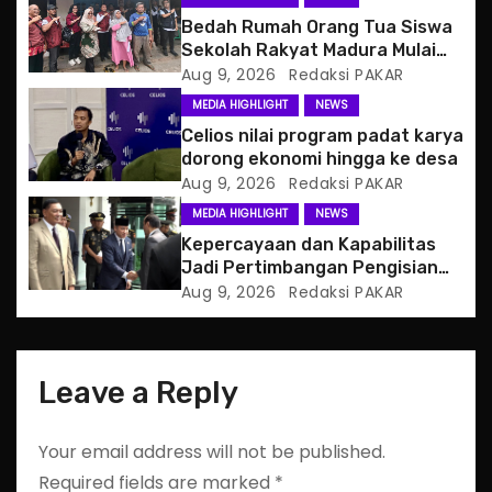
a
Bedah Rumah Orang Tua Siswa
Sekolah Rakyat Madura Mulai
t
Berjalan
Aug 9, 2026
Redaksi PAKAR
MEDIA HIGHLIGHT
NEWS
i
Celios nilai program padat karya
o
dorong ekonomi hingga ke desa
Aug 9, 2026
Redaksi PAKAR
n
MEDIA HIGHLIGHT
NEWS
Kepercayaan dan Kapabilitas
Jadi Pertimbangan Pengisian
Posisi Wamenhan
Aug 9, 2026
Redaksi PAKAR
Leave a Reply
Your email address will not be published.
Required fields are marked
*