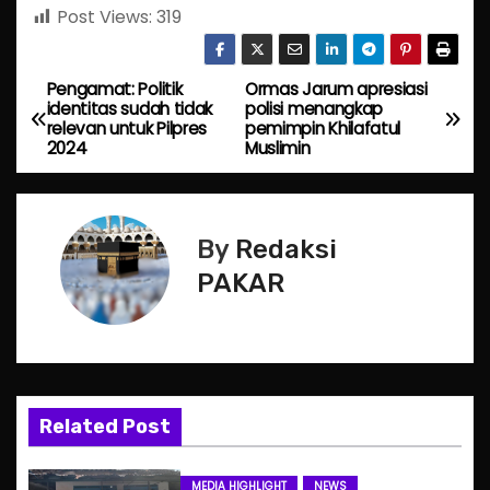
Post Views:
319
Pengamat: Politik
Ormas Jarum apresiasi
P
identitas sudah tidak
polisi menangkap
relevan untuk Pilpres
pemimpin Khilafatul
o
2024
Muslimin
s
t
By
Redaksi
n
PAKAR
a
v
i
Related Post
g
MEDIA HIGHLIGHT
NEWS