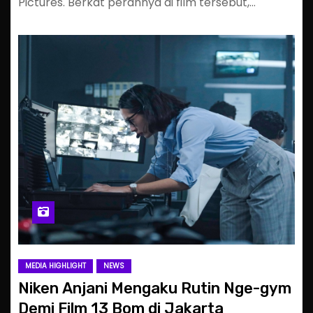
Pictures. Berkat perannya di film tersebut,…
MEDIA HIGHLIGHT
NEWS
Niken Anjani Mengaku Rutin Nge-gym
Demi Film 13 Bom di Jakarta