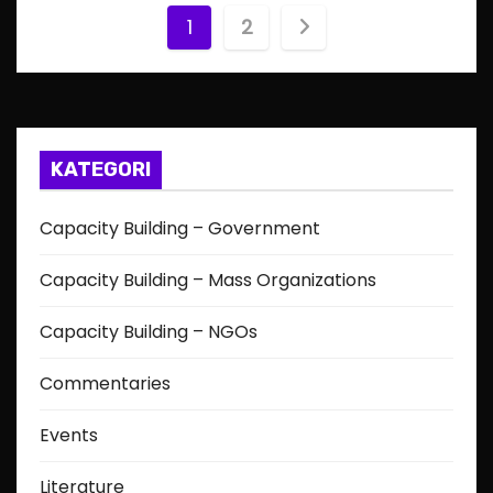
P
1
2
o
s
t
KATEGORI
s
Capacity Building – Government
p
Capacity Building – Mass Organizations
a
Capacity Building – NGOs
g
Commentaries
i
Events
n
a
Literature