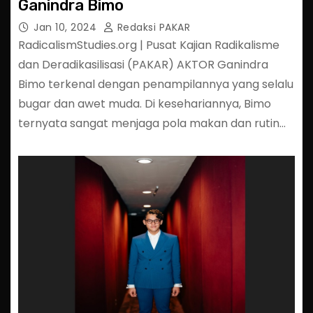
Ganindra Bimo
Jan 10, 2024
Redaksi PAKAR
RadicalismStudies.org | Pusat Kajian Radikalisme
dan Deradikasilisasi (PAKAR) AKTOR Ganindra
Bimo terkenal dengan penampilannya yang selalu
bugar dan awet muda. Di kesehariannya, Bimo
ternyata sangat menjaga pola makan dan rutin…