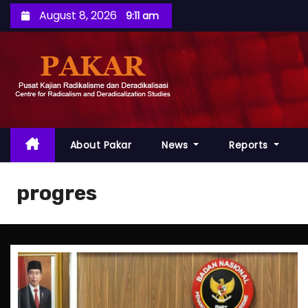
S
August 8, 2026
9:11 am
k
i
p
t
o
c
o
About Pakar
News
Reports
n
t
progres
e
n
t