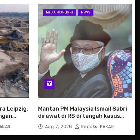
MEDIA HIGHLIGHT
NEWS
a Leipzig,
Mantan PM Malaysia Ismail Sabri
ngan
dirawat di RS di tengah kasus
hukum
AKAR
Aug 7, 2026
Redaksi PAKAR