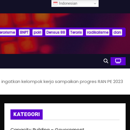
Indonesian
terorisme
BNPT
polri
Densus 88
Teroris
radikalisme
dan
 ingatkan kelompok kerja sampaikan progres RAN PE 2023
KATEGORI
Capacity Building – Government