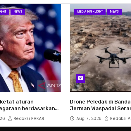
IGHT
NEWS
MEDIA HIGHLIGHT
NEWS
ketat aturan
Drone Peledak di Bandar
egaraan berdasarkan
Jerman Waspadai Sera
lahiran
Hibrida Rusia
026
Redaksi PAKAR
Aug 7, 2026
Redaksi P