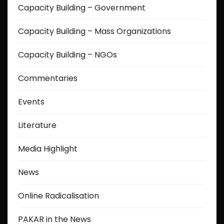
s
Capacity Building – Government
p
Capacity Building – Mass Organizations
a
Capacity Building – NGOs
g
Commentaries
i
Events
n
a
Literature
t
Media Highlight
i
News
o
Online Radicalisation
n
PAKAR in the News