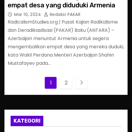
empat desa yang diduduki Armenia
Mar 10, 2024
Redaksi PAKAR
RadicalismStudies.org | Pusat Kajian Radikalisme
dan Deradikasilisasi (PAKAR) Baku (ANTARA) –
Azerbaijan menuntut Armenia untuk segera
mengembalikan empat desa yang mereka duduki,
kata Wakil Perdana Menteri Azerbaijan Shahin
Mustafayev pada…
P
1
2
o
s
t
KATEGORI