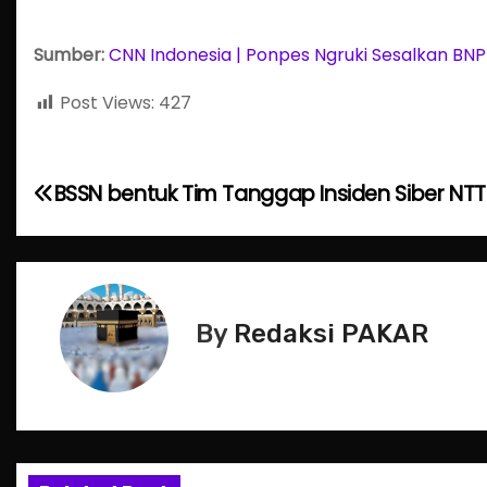
Sumber:
CNN Indonesia | Ponpes Ngruki Sesalkan BNPT
Post Views:
427
P
BSSN bentuk Tim Tanggap Insiden Siber NTT
o
s
t
By
Redaksi PAKAR
n
a
v