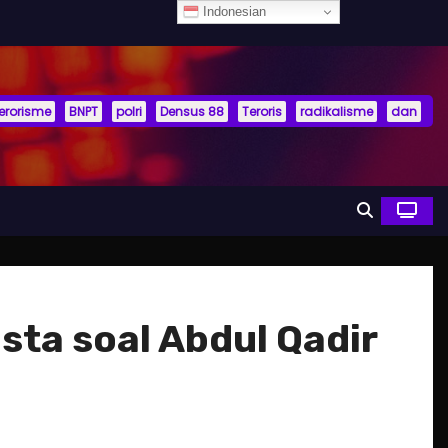
Indonesian
terorisme
BNPT
polri
Densus 88
Teroris
radikalisme
dan
sta soal Abdul Qadir