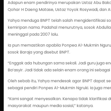
Adapun enam pendirinya merupakan Ustaz Abu Bakar B
Qohar H Daeng Matase, Ustaz Yoyok Rosywadi, dan Ab
Yahya menduga BNPT telah salah mengidentifikasi so
kemiripan nama. Padahal menurutnya, sosok Abdullah
meninggal pada 2007 lalu.
Ia pun memastikan apabila Ponpea Al-Mukmin Nguru
sosok Baraja yang disebut BNPT.
“Enggak ada hubungan sama sekali. Jadi guru juga e
Ba’asyir. Jadi tidak ada selain enam orang ini sebagai p
Oleh sebab itu, Yahya mendesak agar BNPT dapat 
sebagai pendiri Ponpes Al-Mukmin Ngruki. Ia juga mem
“Kami sangat menyesalkan. Kenapa tidak klarifikasi 
masyarakat maupun media sosial,” katanya.