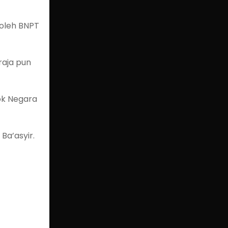
 oleh BNPT
raja pun
ok Negara
a’asyir.