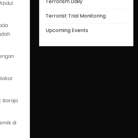
Terrorism Daily
 Abdul
Terrorist Trial Monitoring
 ada
Upcoming Events
sudah
dengan
 Bakar
 Baraja
.
emik di