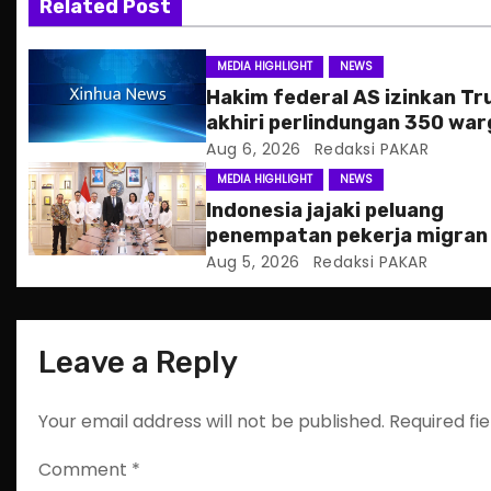
Related Post
i
g
MEDIA HIGHLIGHT
NEWS
Hakim federal AS izinkan T
a
akhiri perlindungan 350 war
Haiti
Aug 6, 2026
Redaksi PAKAR
t
MEDIA HIGHLIGHT
NEWS
i
Indonesia jajaki peluang
penempatan pekerja migran
o
Slowakia
Aug 5, 2026
Redaksi PAKAR
n
Leave a Reply
Your email address will not be published.
Required fi
Comment
*