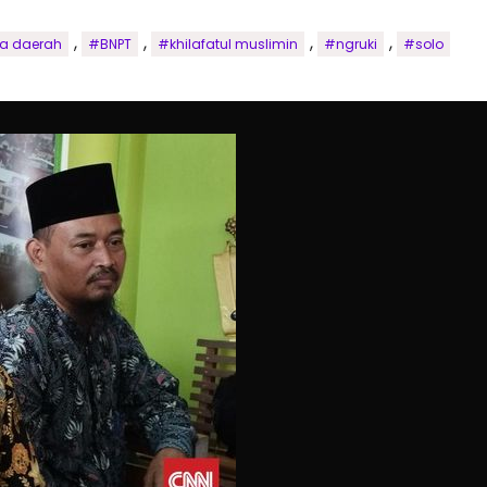
,
,
,
,
ta daerah
#BNPT
#khilafatul muslimin
#ngruki
#solo