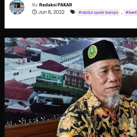
By
Redaksi PAKAR
Jun 8, 2022
,
#abdul qadir baraja
#beri