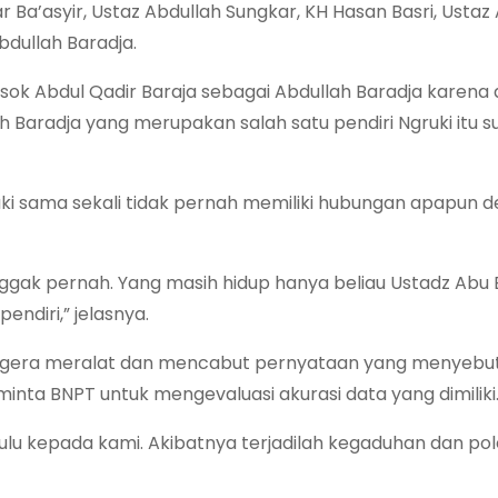
a’asyir, Ustaz Abdullah Sungkar, KH Hasan Basri, Ustaz
dullah Baradja.
sok Abdul Qadir Baraja sebagai Abdullah Baradja karena
 Baradja yang merupakan salah satu pendiri Ngruki itu 
ki sama sekali tidak pernah memiliki hubungan apapun 
nggak pernah. Yang masih hidup hanya beliau Ustadz Abu
endiri,” jelasnya.
segera meralat dan mencabut pernyataan yang menyebut
inta BNPT untuk mengevaluasi akurasi data yang dimiliki
dulu kepada kami. Akibatnya terjadilah kegaduhan dan pol