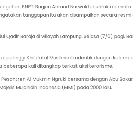
ncegahan BNPT Brigjen Ahmad Nurwakhid untuk meminta
ngatakan tanggapan itu akan disampaikan secara resmi
 Qadir Baraja di wilayah Lampung, Selasa (7/6) pagi. Ba
petinggi Khilafatul Muslimin itu identik dengan kelomp
a beberapa kali ditangkap terkait aksi terorisme.
Pesantren Al Mukmin Ngruki bersama dengan Abu Bakar B
ajelis Mujahidin Indonesia (MMI) pada 2000 lalu.