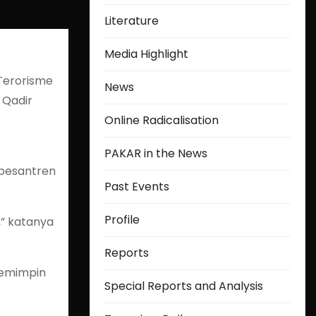
Literature
Media Highlight
Terorisme
News
l Qadir
Online Radicalisation
PAKAR in the News
 pesantren
Past Events
Profile
,” katanya
Reports
pemimpin
Special Reports and Analysis