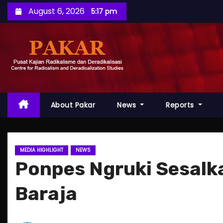
S
August 6, 2026
5:17 pm
k
i
p
t
o
c
o
About Pakar
News
Reports
n
t
e
MEDIA HIGHLIGHT
NEWS
n
Ponpes Ngruki Sesalka
t
Baraja