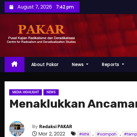
S
August 7, 2026
7:42 pm
k
i
p
t
o
c
o
About Pakar
News
Reports
n
t
e
MEDIA HIGHLIGHT
NEWS
n
Menaklukkan Ancaman
t
By
Redaksi PAKAR
Mar 2, 2022
,
,
#klhk
#sampah
#temp