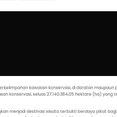
berkelimpahan kawasan konservasi, di daratan maupaun p
asan konservasi, seluas 27.140.384,05 hektare (ha) yang
n menjadi destinasi wisata terbukti berdaya pikat bagi