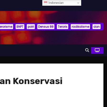
Indonesian
terorisme
BNPT
polri
Densus 88
Teroris
radikalisme
dan
an Konservasi