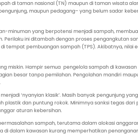
pah di taman nasional (TN) maupun di taman wisata al
a, pengunjung, maupun pedagang– yang belum sadar kebe
nan-minuman yang berpotensi menjadi sampah, membu
 Perilaku ini ditambah dengan proses pengangkutan s
 di tempat pembuangan sampah (TPS). Akibatnya, nilai e
yang miskin. Hampir semua pengelola sampah di kawasan
gian besar tanpa pemilahan. Pengolahan mandiri maup
.
 menjadi ‘nyanyian klasik’. Masih banyak pengunjung yang
stik dan puntung rokok. Minimnya sanksi tegas dari 
nggar aturan kebersihan.
ermasalahan sampah, terutama dalam alokasi anggara
ta di dalam kawasan kurang memperhatikan penangana