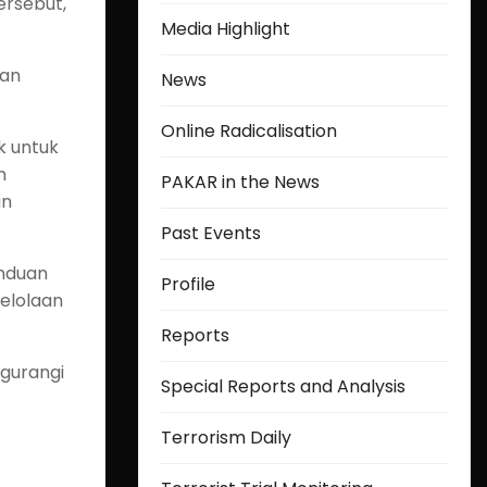
ersebut,
Media Highlight
san
News
Online Radicalisation
k untuk
n
PAKAR in the News
an
Past Events
anduan
Profile
elolaan
Reports
gurangi
Special Reports and Analysis
Terrorism Daily