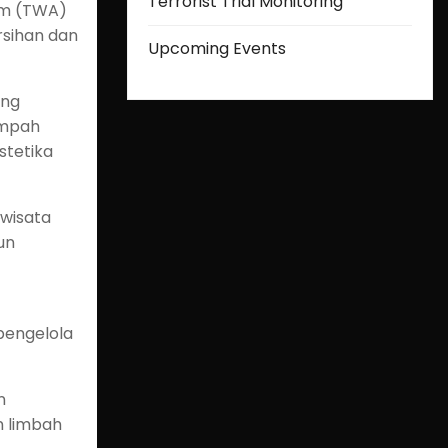
Terrorist Trial Monitoring
am (TWA)
rsihan dan
Upcoming Events
ang
ampah
stetika
 wisata
un
pengelola
n
n limbah