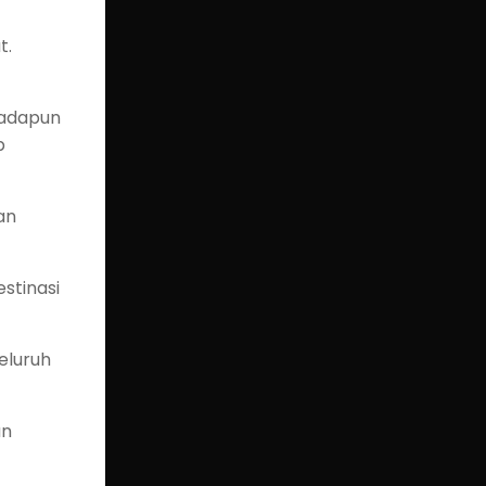
t.
 adapun
p
an
stinasi
eluruh
an