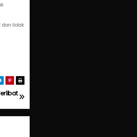
ak
 dan tidak
erlibat