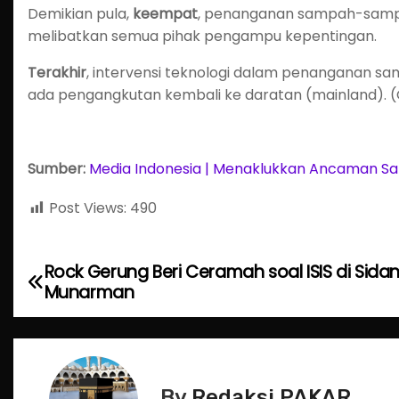
Demikian pula,
keempat
, penanganan sampah-sampah
melibatkan semua pihak pengampu kepentingan.
Terakhir
, intervensi teknologi dalam penanganan sam
ada pengangkutan kembali ke daratan (mainland). (
Sumber:
Media Indonesia | Menaklukkan Ancaman S
Post Views:
490
Rock Gerung Beri Ceramah soal ISIS di Sida
P
Munarman
o
s
t
By
Redaksi PAKAR