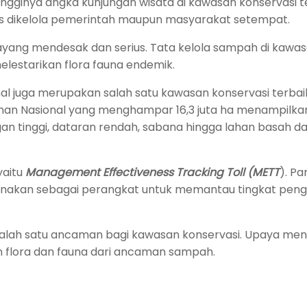
tingginya angka kunjungan wisata di kawasan konservasi t
 dikelola pemerintah maupun masyarakat setempat.
ang mendesak dan serius. Tata kelola sampah di kawa
lestarikan flora fauna endemik.
l juga merupakan salah satu kawasan konservasi terbai
aman Nasional yang menghampar 16,3 juta ha menampilka
an tinggi, dataran rendah, sabana hingga lahan basah d
yaitu
Management Effectiveness Tracking Toll (METT
). P
igunakan sebagai perangkat untuk memantau tingkat peng
lah satu ancaman bagi kawasan konservasi. Upaya men
 flora dan fauna dari ancaman sampah.