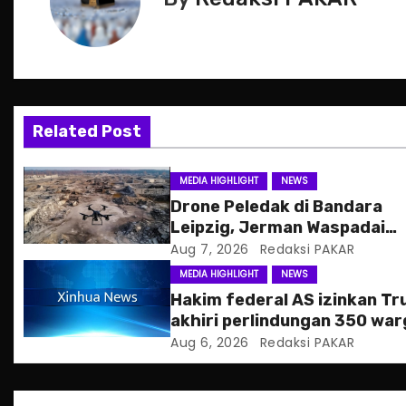
n
a
v
Related Post
i
g
MEDIA HIGHLIGHT
NEWS
Drone Peledak di Bandara
a
Leipzig, Jerman Waspadai
Serangan Hibrida Rusia
Aug 7, 2026
Redaksi PAKAR
t
MEDIA HIGHLIGHT
NEWS
i
Hakim federal AS izinkan T
akhiri perlindungan 350 war
o
Haiti
Aug 6, 2026
Redaksi PAKAR
n