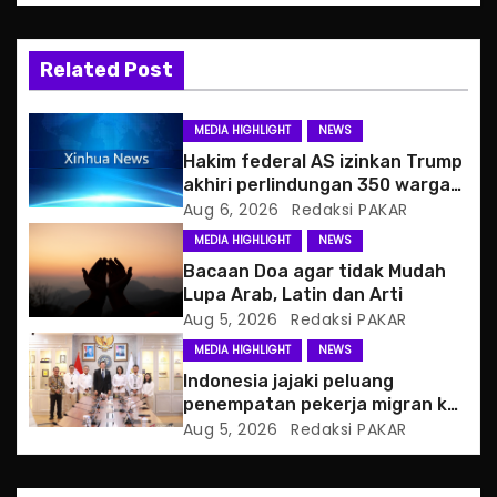
v
Related Post
i
g
MEDIA HIGHLIGHT
NEWS
Hakim federal AS izinkan Trump
a
akhiri perlindungan 350 warga
Haiti
Aug 6, 2026
Redaksi PAKAR
t
MEDIA HIGHLIGHT
NEWS
i
Bacaan Doa agar tidak Mudah
Lupa Arab, Latin dan Arti
o
Aug 5, 2026
Redaksi PAKAR
MEDIA HIGHLIGHT
NEWS
n
Indonesia jajaki peluang
penempatan pekerja migran ke
Slowakia
Aug 5, 2026
Redaksi PAKAR