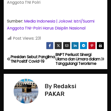
Anggota TNI Polri
Sumber:
Media Indonesia | Jokowi: Istri/Suami
Anggota TNI-Polri Harus Disiplin Nasional
Post Views:
231
BNPT Perkuat Sinergi
P
Presiden Sebut Panglima
Ulama dan Umara dalam
TNI Positif Covid-19
Tanggulangi Terorisme
o
s
By
Redaksi
t
PAKAR
n
a