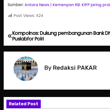
Sumber:
Antara News | Kemenpan RB: KIPP jaring prak
Post Views:
424
Kompolnas: Dukung pembangunan Bank D
P
Puslabfor Polri
o
s
t
By
Redaksi PAKAR
n
a
v
Related Post
i