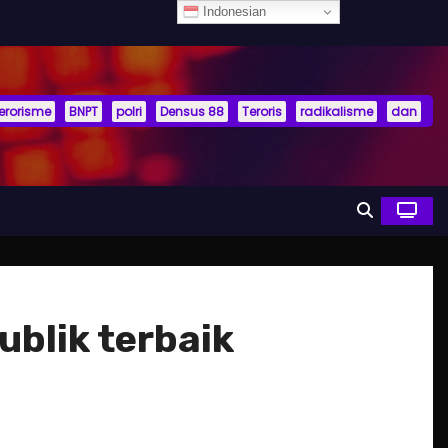
Indonesian
terorisme
BNPT
polri
Densus 88
Teroris
radikalisme
dan
ublik terbaik