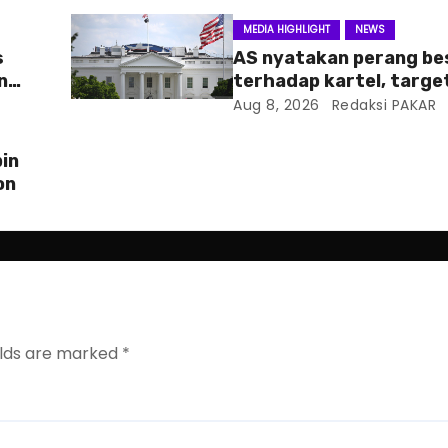
MEDIA HIGHLIGHT
NEWS
s
AS nyatakan perang be
n
terhadap kartel, targe
pertama CJNG
Aug 8, 2026
Redaksi PAKAR
in
on
elds are marked
*