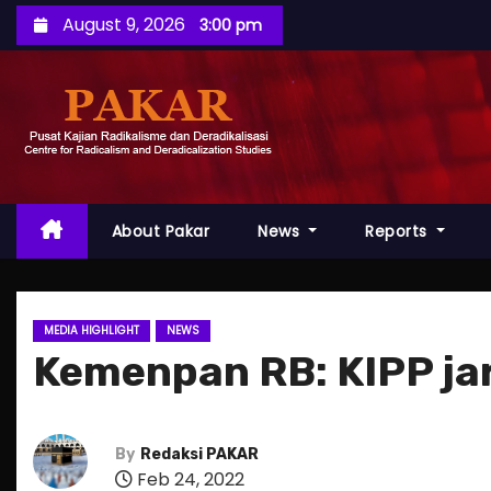
S
August 9, 2026
3:00 pm
k
i
p
t
o
c
o
About Pakar
News
Reports
n
t
e
MEDIA HIGHLIGHT
NEWS
n
Kemenpan RB: KIPP jar
t
By
Redaksi PAKAR
Feb 24, 2022