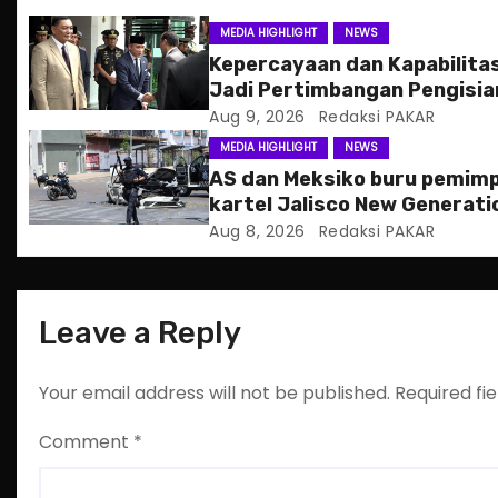
g
MEDIA HIGHLIGHT
NEWS
Kepercayaan dan Kapabilita
a
Jadi Pertimbangan Pengisia
Posisi Wamenhan
Aug 9, 2026
Redaksi PAKAR
t
MEDIA HIGHLIGHT
NEWS
i
AS dan Meksiko buru pemimp
kartel Jalisco New Generati
o
Aug 8, 2026
Redaksi PAKAR
n
Leave a Reply
Your email address will not be published.
Required fi
Comment
*