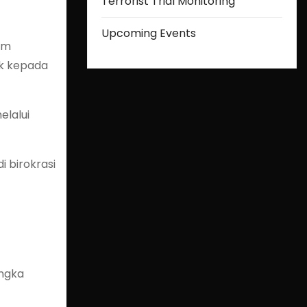
Terrorist Trial Monitoring
Upcoming Events
am
ik kepada
elalui
i birokrasi
angka