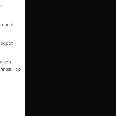
P
a model
 dapat
gajuan
finalis Top