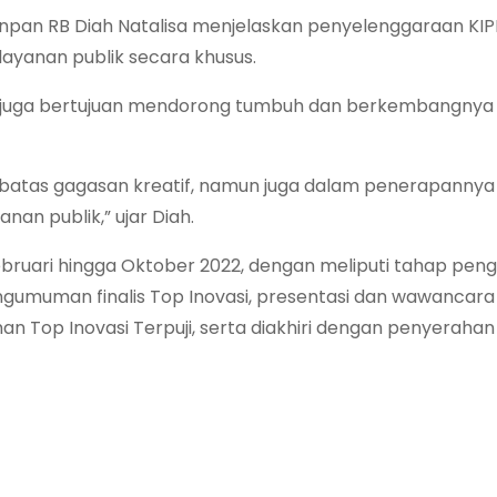
enpan RB Diah Natalisa menjelaskan penyelenggaraan KIP
ayanan publik secara khusus.
IPP juga bertujuan mendorong tumbuh dan berkembangny
sebatas gagasan kreatif, namun juga dalam penerapannya
anan publik,” ujar Diah.
bruari hingga Oktober 2022, dengan meliputi tahap pen
pengumuman finalis Top Inovasi, presentasi dan wawancara 
an Top Inovasi Terpuji, serta diakhiri dengan penyerahan