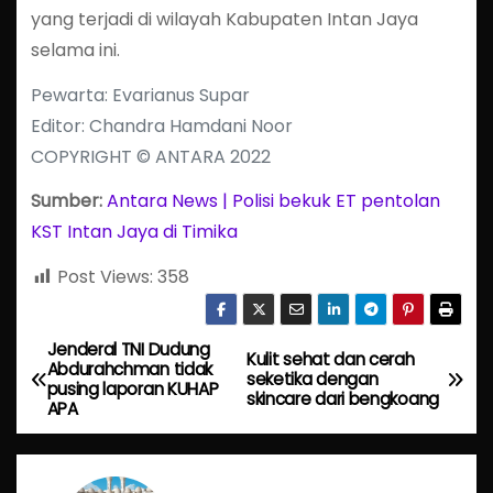
yang terjadi di wilayah Kabupaten Intan Jaya
selama ini.
Pewarta: Evarianus Supar
Editor: Chandra Hamdani Noor
COPYRIGHT © ANTARA 2022
Sumber:
Antara News | Polisi bekuk ET pentolan
KST Intan Jaya di Timika
Post Views:
358
Jenderal TNI Dudung
P
Kulit sehat dan cerah
Abdurahchman tidak
seketika dengan
pusing laporan KUHAP
o
skincare dari bengkoang
APA
s