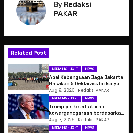
t
By
Redaksi
n
PAKAR
a
v
i
Related Post
g
MEDIA HIGHLIGHT
NEWS
a
Apel Kebangsaan Jaga Jakarta
Bacakan 5 Deklarasi, Ini Isinya
t
Aug 8, 2026
Redaksi PAKAR
MEDIA HIGHLIGHT
NEWS
i
Trump perketat aturan
o
kewarganegaraan berdasarkan
tempat kelahiran
Aug 7, 2026
Redaksi PAKAR
n
MEDIA HIGHLIGHT
NEWS