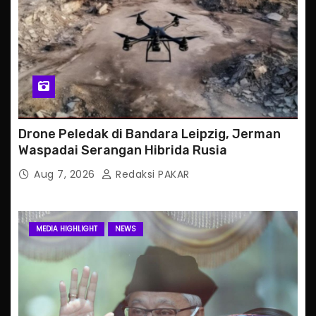
Drone Peledak di Bandara Leipzig, Jerman
Waspadai Serangan Hibrida Rusia
Aug 7, 2026
Redaksi PAKAR
MEDIA HIGHLIGHT
NEWS