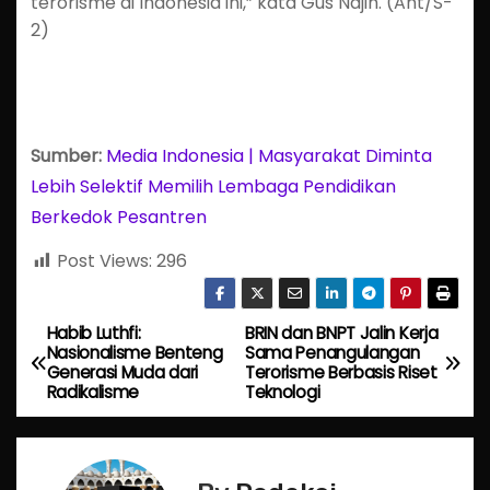
terorisme di Indonesia ini,” kata Gus Najih. (Ant/S-
2)
Sumber:
Media Indonesia | Masyarakat Diminta
Lebih Selektif Memilih Lembaga Pendidikan
Berkedok Pesantren
Post Views:
296
Habib Luthfi:
BRIN dan BNPT Jalin Kerja
P
Nasionalisme Benteng
Sama Penangulangan
Generasi Muda dari
Terorisme Berbasis Riset
o
Radikalisme
Teknologi
s
t