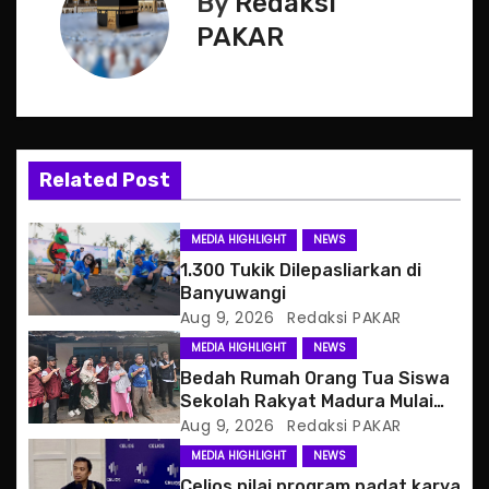
By
Redaksi
n
PAKAR
a
v
i
Related Post
g
MEDIA HIGHLIGHT
NEWS
a
1.300 Tukik Dilepasliarkan di
Banyuwangi
t
Aug 9, 2026
Redaksi PAKAR
MEDIA HIGHLIGHT
NEWS
i
Bedah Rumah Orang Tua Siswa
o
Sekolah Rakyat Madura Mulai
Berjalan
Aug 9, 2026
Redaksi PAKAR
n
MEDIA HIGHLIGHT
NEWS
Celios nilai program padat karya