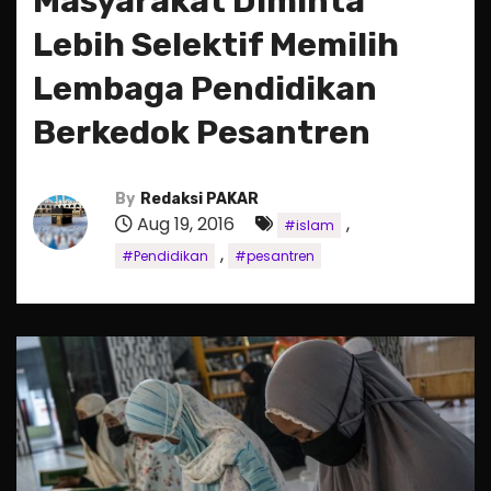
Masyarakat Diminta
Lebih Selektif Memilih
Lembaga Pendidikan
Berkedok Pesantren
By
Redaksi PAKAR
Aug 19, 2016
,
#islam
,
#Pendidikan
#pesantren