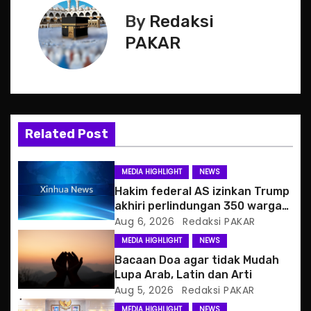
t
By
Redaksi
n
PAKAR
a
v
i
Related Post
g
MEDIA HIGHLIGHT
NEWS
a
Hakim federal AS izinkan Trump
akhiri perlindungan 350 warga
t
Haiti
Aug 6, 2026
Redaksi PAKAR
MEDIA HIGHLIGHT
NEWS
i
Bacaan Doa agar tidak Mudah
o
Lupa Arab, Latin dan Arti
Aug 5, 2026
Redaksi PAKAR
n
MEDIA HIGHLIGHT
NEWS