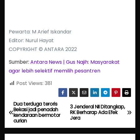
Pewarta: M Arief Iskandar
Editor: Nurul Hayat
COPYRIGHT © ANTARA 2022
Sumber:
Antara News | Gus Najih: Masyarakat
agar lebih selektif memilih pesantren
Post Views:
381
Dua terduga teroris
P
3 Jenderal NII Ditangkap,
Bekasi jadi penadah
RK Berharap Ada Efek
kendaraan bermotor
o
Jera
curian
s