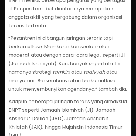
BNPT menilai, beberapa pengurus yang bertugas
di Ponpes tersebut diantaranya merupakan
anggota aktif yang tergabung dalam organisasi
teroris tertentu.
“Pesantren ini dibangun jaringan teroris tapi
berkamuflase. Mereka dirikan seolah-olah
moderat atau dengan cara-cara legal, seperti JI
(Jamaah Islamiyah). Kan, banyak seperti itu. Ini
namanya strategi
tamkin
, atau
taqiyyah
atau
menyamar. Bersembunyi atau berkamuflase
untuk menyembunyikan agendanya,” tambah dia.
Adapun beberapa jaringan teroris yang dimaksud
BNPT seperti Jamaah Islamiyah (JI), Jamaah
Ansharut Daulah (JAD), Jamaah Ansharut
Khilafah (JAK), hingga Mujahidin Indonesia Timur
(MIT).