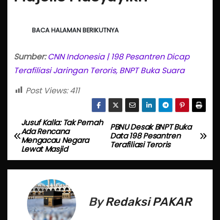
BACA HALAMAN BERIKUTNYA
Sumber:
CNN Indonesia | 198 Pesantren Dicap
Terafiliasi Jaringan Teroris, BNPT Buka Suara
Post Views:
411
Jusuf Kalla: Tak Pernah
P
PBNU Desak BNPT Buka
Ada Rencana
Data 198 Pesantren
Mengacau Negara
o
Terafiliasi Teroris
Lewat Masjid
s
t
By
Redaksi PAKAR
n