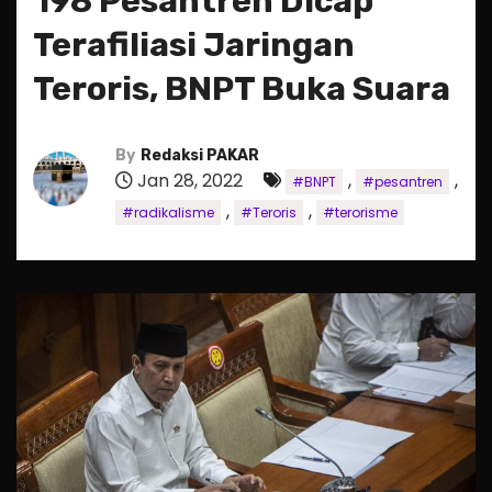
198 Pesantren Dicap
Terafiliasi Jaringan
Teroris, BNPT Buka Suara
By
Redaksi PAKAR
Jan 28, 2022
,
,
#BNPT
#pesantren
,
,
#radikalisme
#Teroris
#terorisme