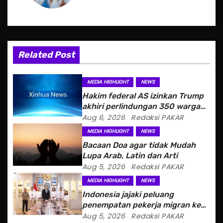
a
v
i
Related Post
g
MEDIA HIGHLIGHT
NEWS
a
Hakim federal AS izinkan Trump
akhiri perlindungan 350 warga
t
Haiti
Aug 6, 2026
Redaksi PAKAR
MEDIA HIGHLIGHT
NEWS
i
Bacaan Doa agar tidak Mudah
o
Lupa Arab, Latin dan Arti
Aug 5, 2026
Redaksi PAKAR
n
MEDIA HIGHLIGHT
NEWS
Indonesia jajaki peluang
penempatan pekerja migran ke
Slowakia
Aug 5, 2026
Redaksi PAKAR