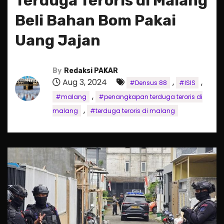
Terduga Teroris di Malang
Beli Bahan Bom Pakai
Uang Jajan
By
Redaksi PAKAR
Aug 3, 2024
,
,
#Densus 88
#ISIS
,
#malang
#penangkapan terduga teroris di
,
malang
#terduga teroris di malang