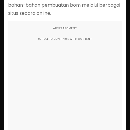
bahan-bahan pembuatan bom melalui berbagai
situs secara online.
ADVERTISEMENT
SCROLL TO CONTINUE WITH CONTENT