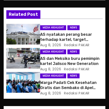
v
i
Related Post
g
MEDIA HIGHLIGHT
NEWS
a
AS nyatakan perang besar
terhadap kartel, target
t
pertama CJNG
Aug 8, 2026
Redaksi PAKAR
MEDIA HIGHLIGHT
NEWS
i
AS dan Meksiko buru pemimpin
o
kartel Jalisco New Generation
Aug 8, 2026
Redaksi PAKAR
n
MEDIA HIGHLIGHT
NEWS
Warga Padati Cek Kesehatan
Gratis dan Sembako di Apel
Jaga Jakarta
Aug 8, 2026
Redaksi PAKAR