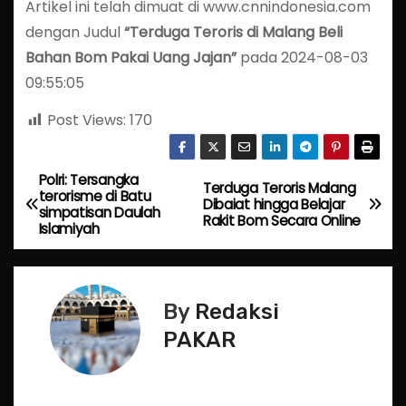
Artikel ini telah dimuat di www.cnnindonesia.com
dengan Judul
“Terduga Teroris di Malang Beli
Bahan Bom Pakai Uang Jajan”
pada 2024-08-03
09:55:05
Post Views:
170
Polri: Tersangka
P
Terduga Teroris Malang
terorisme di Batu
Dibaiat hingga Belajar
simpatisan Daulah
o
Rakit Bom Secara Online
Islamiyah
s
t
By
Redaksi
n
PAKAR
a