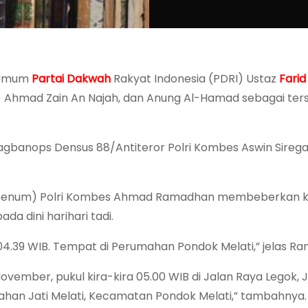
a Umum
Partai Dakwah
Rakyat Indonesia (PDRI) Ustaz
Fari
I) Ahmad Zain An Najah, dan Anung Al-Hamad sebagai te
bagbanops Densus 88/Antiteror Polri Kombes Aswin Sirega
gpenum) Polri Kombes Ahmad Ramadhan membeberkan k
da dini harihari tadi.
4.39 WIB. Tempat di Perumahan Pondok Melati,” jelas R
November, pukul kira-kira 05.00 WIB di Jalan Raya Legok, Ja
rahan Jati Melati, Kecamatan Pondok Melati,” tambahnya.