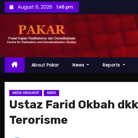
S
August 6, 2026
1:46 pm
k
i
p
t
o
c
o
About Pakar
News
Reports
n
t
e
MEDIA HIGHLIGHT
NEWS
n
Ustaz Farid Okbah dk
t
Terorisme