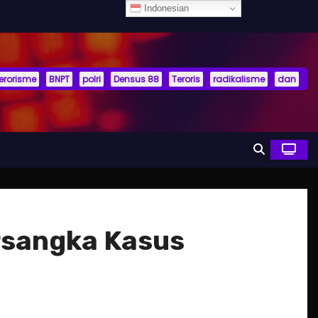
Indonesian
terorisme
BNPT
polri
Densus 88
Teroris
radikalisme
dan
rsangka Kasus