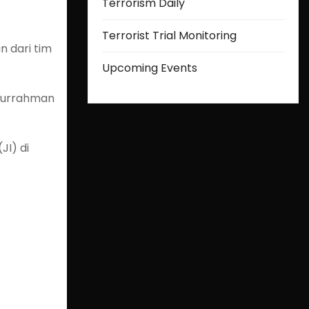
Terrorism Daily
Terrorist Trial Monitoring
n dari tim
Upcoming Events
bdurrahman
JI) di