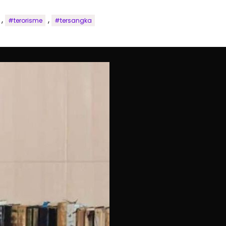
,
,
#terorisme
#tersangka