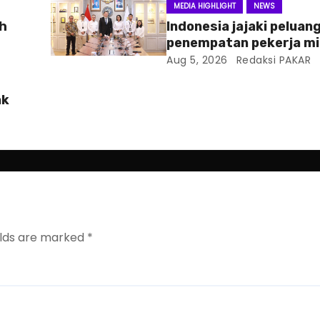
MEDIA HIGHLIGHT
NEWS
ah
Indonesia jajaki peluan
penempatan pekerja mi
Slowakia
Aug 5, 2026
Redaksi PAKAR
ak
elds are marked
*