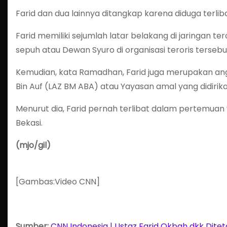
Farid dan dua lainnya ditangkap karena diduga terlib
Farid memiliki sejumlah latar belakang di jaringan te
sepuh atau Dewan Syuro di organisasi teroris tersebu
Kemudian, kata Ramadhan, Farid juga merupakan a
Bin Auf (LAZ BM ABA) atau Yayasan amal yang didirik
Menurut dia, Farid pernah terlibat dalam pertemuan
Bekasi.
(mjo/gil)
[Gambas:Video CNN]
Sumber:
CNN Indonesia | Ustaz Farid Okbah dkk Dit