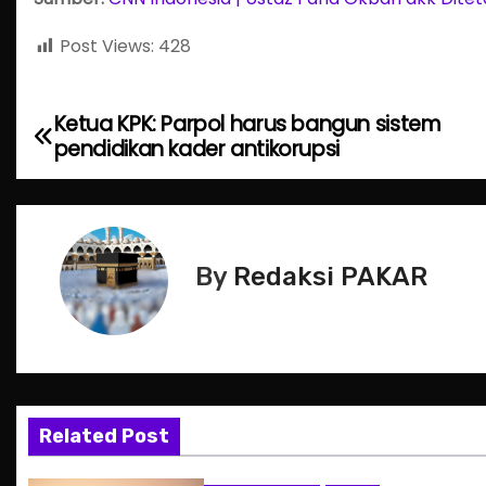
Post Views:
428
Ketua KPK: Parpol harus bangun sistem
P
pendidikan kader antikorupsi
o
s
t
By
Redaksi PAKAR
n
a
v
Related Post
i