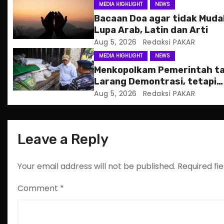
g
MEDIA HIGHLIGHT
NEWS
Bacaan Doa agar tidak Mud
a
Lupa Arab, Latin dan Arti
Aug 5, 2026
Redaksi PAKAR
t
MEDIA HIGHLIGHT
NEWS
i
Menkopolkam Pemerintah t
Larang Demontrasi, tetapi
o
Anarkistis
Aug 5, 2026
Redaksi PAKAR
n
Leave a Reply
Your email address will not be published.
Required fi
Comment
*