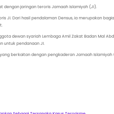
at dengan jaringan teroris Jamaah Islamiyah (JI).
roris JI. Dari hasil pendalaman Densus, ia merupakan bagia
t.
nggota dewan syariah Lembaga Amil Zakat Badan Mal A
an untuk pendanaan JI.
 yang berkaitan dengan pengkaderan Jamaah Islamiyah (
etapkan Sebagai Tersangka Kasus Terorisme