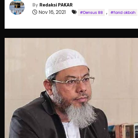
By
Redaksi PAKAR
Nov 16, 2021
,
#Densus 88
#farid okbah