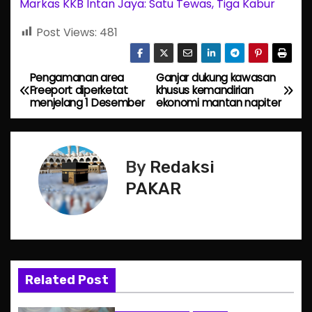
Markas KKB Intan Jaya: Satu Tewas, Tiga Kabur
Post Views:
481
Pengamanan area
Ganjar dukung kawasan
P
Freeport diperketat
khusus kemandirian
menjelang 1 Desember
ekonomi mantan napiter
o
s
By
Redaksi
t
PAKAR
n
a
v
Related Post
i