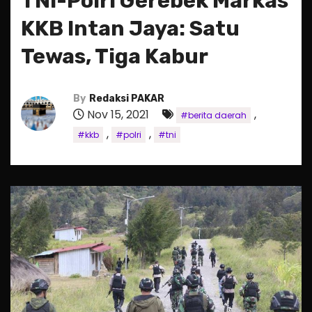
TNI-Polri Gerebek Markas
KKB Intan Jaya: Satu
Tewas, Tiga Kabur
By
Redaksi PAKAR
Nov 15, 2021
,
#berita daerah
,
,
#kkb
#polri
#tni