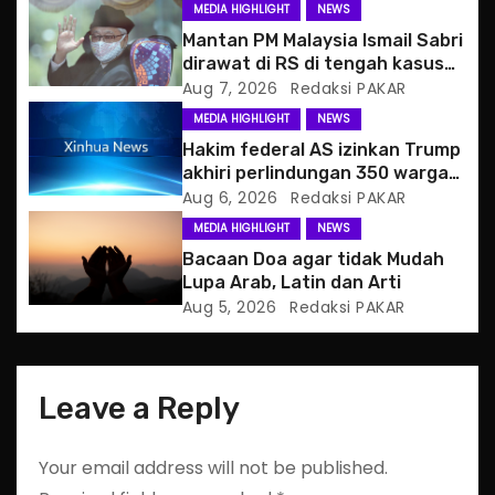
g
MEDIA HIGHLIGHT
NEWS
Mantan PM Malaysia Ismail Sabri
a
dirawat di RS di tengah kasus
hukum
Aug 7, 2026
Redaksi PAKAR
t
MEDIA HIGHLIGHT
NEWS
i
Hakim federal AS izinkan Trump
akhiri perlindungan 350 warga
o
Haiti
Aug 6, 2026
Redaksi PAKAR
MEDIA HIGHLIGHT
NEWS
n
Bacaan Doa agar tidak Mudah
Lupa Arab, Latin dan Arti
Aug 5, 2026
Redaksi PAKAR
Leave a Reply
Your email address will not be published.