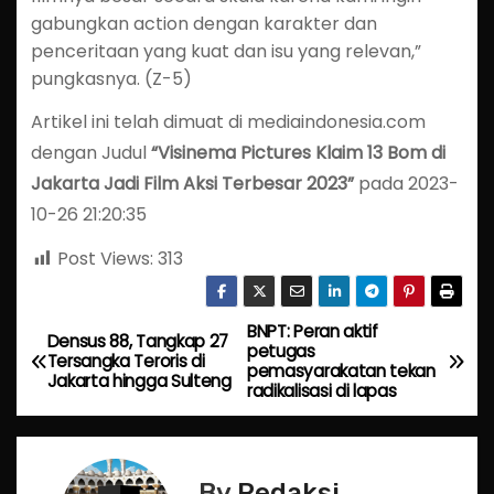
gabungkan action dengan karakter dan
penceritaan yang kuat dan isu yang relevan,”
pungkasnya. (Z-5)
Artikel ini telah dimuat di mediaindonesia.com
dengan Judul
“Visinema Pictures Klaim 13 Bom di
Jakarta Jadi Film Aksi Terbesar 2023”
pada 2023-
10-26 21:20:35
Post Views:
313
BNPT: Peran aktif
P
Densus 88, Tangkap 27
petugas
Tersangka Teroris di
pemasyarakatan tekan
o
Jakarta hingga Sulteng
radikalisasi di lapas
s
t
By
Redaksi