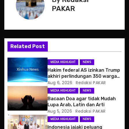
n
PAKAR
a
v
i
Related Post
g
MEDIA HIGHLIGHT
NEWS
a
Hakim federal AS izinkan Trump
akhiri perlindungan 350 warga
t
Haiti
Aug 6, 2026
Redaksi PAKAR
MEDIA HIGHLIGHT
NEWS
i
Bacaan Doa agar tidak Mudah
o
Lupa Arab, Latin dan Arti
Aug 5, 2026
Redaksi PAKAR
n
MEDIA HIGHLIGHT
NEWS
Indonesia jajaki peluang