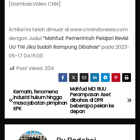
[Gambas:Video CNN]
Artikel ini telah dimuat di www.cnnindonesia.com
dengan Judul
“Mahfud: Pemerintah Pelajari Revisi
UU TNI Jika Sudah Rampung Dibahas”
pada 2023-
05-17 04:15:00
Post Views:
204
Mahfud MD: RUU
P
Kemarin, fenomena
Perampasan Aset
industri hukum hingga
dibahas di DPR
o
masa jabatan pimpinan
beberapa pekan ke
KPK
depan
s
t