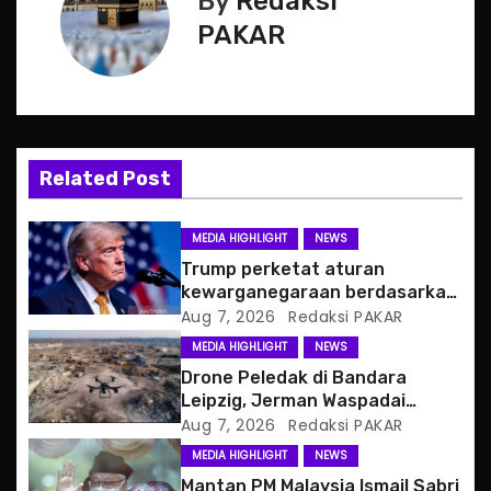
By
Redaksi
n
PAKAR
a
v
i
Related Post
g
a
MEDIA HIGHLIGHT
NEWS
Trump perketat aturan
t
kewarganegaraan berdasarkan
tempat kelahiran
Aug 7, 2026
Redaksi PAKAR
i
MEDIA HIGHLIGHT
NEWS
o
Drone Peledak di Bandara
Leipzig, Jerman Waspadai
n
Serangan Hibrida Rusia
Aug 7, 2026
Redaksi PAKAR
MEDIA HIGHLIGHT
NEWS
Mantan PM Malaysia Ismail Sabri