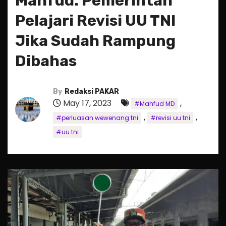
Mahfud: Pemerintah
Pelajari Revisi UU TNI
Jika Sudah Rampung
Dibahas
By
Redaksi PAKAR
May 17, 2023
,
#Mahfud MD
,
,
#perluasan wewenang tni
#revisi uu tni
#uu tni