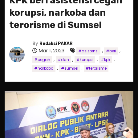
KPK beri asistensi cegah
korupsi, narkoba dan
terorisme di Sumsel
By
Redaksi PAKAR
Mar 1, 2023
,
,
#asistensi
#beri
,
,
,
,
#cegah
#dan
#korupsi
#kpk
,
,
#narkoba
#sumsel
#terorisme