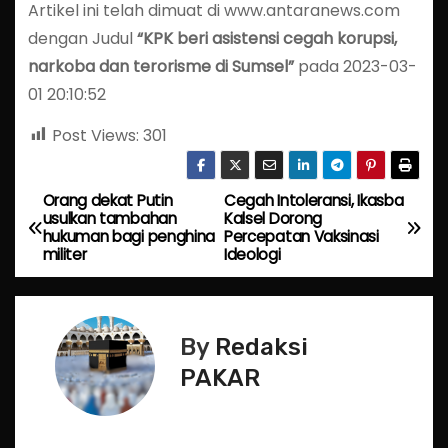
Artikel ini telah dimuat di www.antaranews.com
dengan Judul
“KPK beri asistensi cegah korupsi,
narkoba dan terorisme di Sumsel”
pada 2023-03-
01 20:10:52
Post Views:
301
Orang dekat Putin
Cegah Intoleransi, Ikasba
P
usulkan tambahan
Kalsel Dorong
hukuman bagi penghina
Percepatan Vaksinasi
o
militer
Ideologi
s
t
By
Redaksi
n
PAKAR
a