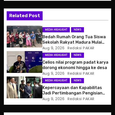
v
i
Related Post
g
MEDIA HIGHLIGHT
NEWS
a
Bedah Rumah Orang Tua Siswa
Sekolah Rakyat Madura Mulai
t
Berjalan
Aug 9, 2026
Redaksi PAKAR
MEDIA HIGHLIGHT
NEWS
i
Celios nilai program padat karya
o
dorong ekonomi hingga ke desa
Aug 9, 2026
Redaksi PAKAR
n
MEDIA HIGHLIGHT
NEWS
Kepercayaan dan Kapabilitas
Jadi Pertimbangan Pengisian
Posisi Wamenhan
Aug 9, 2026
Redaksi PAKAR