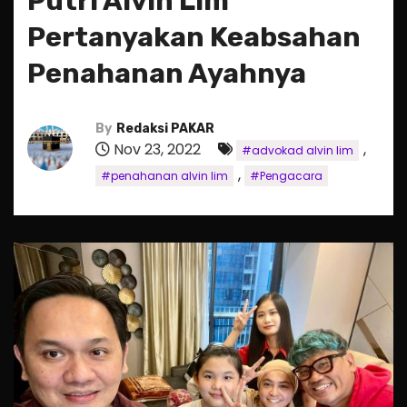
Putri Alvin Lim
Pertanyakan Keabsahan
Penahanan Ayahnya
By
Redaksi PAKAR
Nov 23, 2022
,
#advokad alvin lim
,
#penahanan alvin lim
#Pengacara