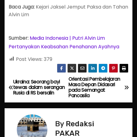
Baca Juga:
Kejari Jaksel Jemput Paksa dan Tahan
Alvin Lim
Sumber:
Media Indonesia | Putri Alvin Lim
Pertanyakan Keabsahan Penahanan Ayahnya
Post Views:
379
Orientasi Pembelajaran
P
Ukraina: Seorang bayi
Masa Depan Didasari
tewas dalam serangan
pada Semangat
o
Rusia di RS bersalin
Pancasila
s
t
By
Redaksi
n
PAKAR