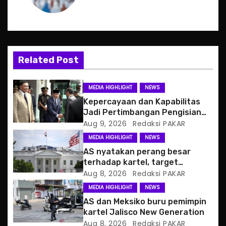
a
v
i
Related Post
g
MEDIA HIGHLIGHT
NEWS
a
Kepercayaan dan Kapabilitas
Jadi Pertimbangan Pengisian
t
Posisi Wamenhan
Aug 9, 2026
Redaksi PAKAR
MEDIA HIGHLIGHT
NEWS
i
AS nyatakan perang besar
o
terhadap kartel, target
pertama CJNG
Aug 8, 2026
Redaksi PAKAR
n
MEDIA HIGHLIGHT
NEWS
AS dan Meksiko buru pemimpin
kartel Jalisco New Generation
Aug 8, 2026
Redaksi PAKAR