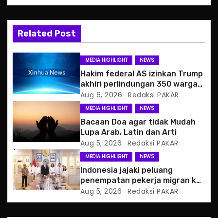
v
i
Related Post
g
MEDIA HIGHLIGHT
NEWS
a
Hakim federal AS izinkan Trump
akhiri perlindungan 350 warga
t
Haiti
Aug 6, 2026
Redaksi PAKAR
MEDIA HIGHLIGHT
NEWS
i
Bacaan Doa agar tidak Mudah
o
Lupa Arab, Latin dan Arti
Aug 5, 2026
Redaksi PAKAR
n
MEDIA HIGHLIGHT
NEWS
Indonesia jajaki peluang
penempatan pekerja migran ke
Slowakia
Aug 5, 2026
Redaksi PAKAR