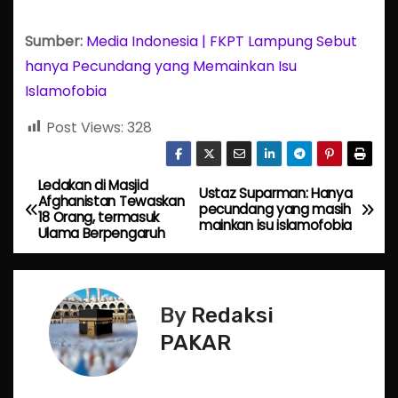
Sumber:
Media Indonesia | FKPT Lampung Sebut
hanya Pecundang yang Memainkan Isu
Islamofobia
Post Views:
328
Ledakan di Masjid
P
Ustaz Suparman: Hanya
Afghanistan Tewaskan
pecundang yang masih
18 Orang, termasuk
o
mainkan isu islamofobia
Ulama Berpengaruh
s
t
By
Redaksi
n
PAKAR
a