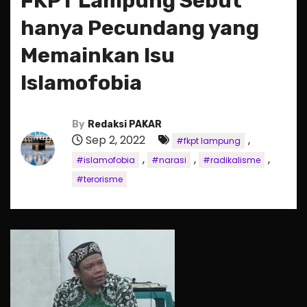
FKPT Lampung Sebut
hanya Pecundang yang
Memainkan Isu
Islamofobia
By
Redaksi PAKAR
Sep 2, 2022
,
#fkpt lampung
,
,
,
#islamofobia
#narasi
#radikalisme
#terorisme