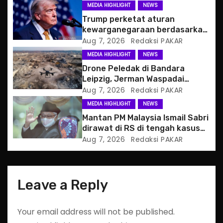
MEDIA HIGHLIGHT
NEWS
a
Trump perketat aturan
kewarganegaraan berdasarkan
t
tempat kelahiran
Aug 7, 2026
Redaksi PAKAR
MEDIA HIGHLIGHT
NEWS
i
Drone Peledak di Bandara
o
Leipzig, Jerman Waspadai
Serangan Hibrida Rusia
Aug 7, 2026
Redaksi PAKAR
n
MEDIA HIGHLIGHT
NEWS
Mantan PM Malaysia Ismail Sabri
dirawat di RS di tengah kasus
hukum
Aug 7, 2026
Redaksi PAKAR
Leave a Reply
Your email address will not be published.