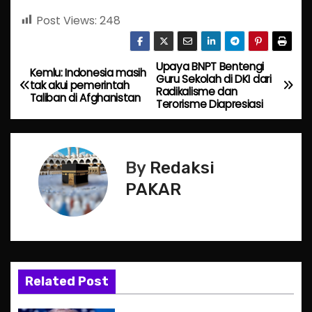
Post Views:
248
Upaya BNPT Bentengi
P
Kemlu: Indonesia masih
Guru Sekolah di DKI dari
tak akui pemerintah
Radikalisme dan
o
Taliban di Afghanistan
Terorisme Diapresiasi
s
t
By
Redaksi
n
PAKAR
a
v
i
Related Post
g