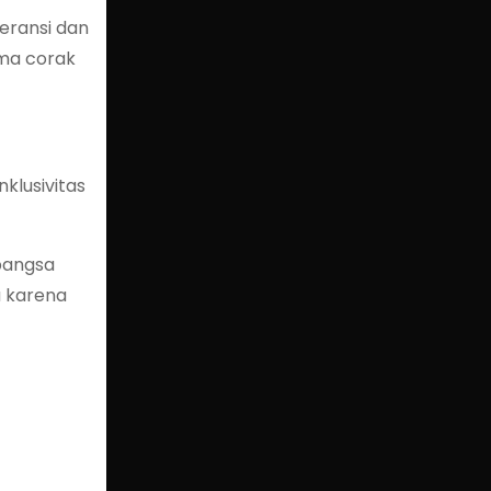
eransi dan
ama corak
klusivitas
 bangsa
 karena