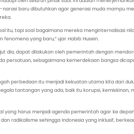
hadapi oleh seluruh pihak saat ini adalah menerjemahkan n
si-narasi baru dibutuhkan agar generasi muda mampu m
reka.
soal itu, tapi soal bagaimana mereka menginternalisasi nilai
 fenomena yang baru,” ujar Habib Husein.
 lanjut dia, dapat dilakukan oleh pemerintah dengan mendo
da persatuan, sebagaimana kemerdekaan bangsa dicapai
ngah perbedaan itu menjadi kekuatan utama kita dari dul
segala tantangan yang ada, baik itu korupsi, kemiskinan,
al yang harus menjadi agenda pemerintah agar ke depan
i dan radikalisme sehingga Indonesia yang inklusif, berkea