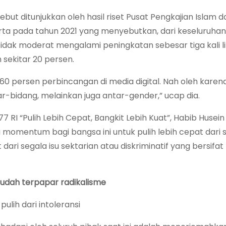
but ditunjukkan oleh hasil riset Pusat Pengkajian Islam d
arta pada tahun 2021 yang menyebutkan, dari keseluruha
tidak moderat mengalami peningkatan sebesar tiga kali l
sekitar 20 persen.
0 persen perbincangan di media digital. Nah oleh karena i
r-bidang, melainkan juga antar-gender,” ucap dia.
RI “Pulih Lebih Cepat, Bangkit Lebih Kuat”, Habib Husein
omentum bagi bangsa ini untuk pulih lebih cepat dari 
ri segala isu sektarian atau diskriminatif yang bersifat p
udah terpapar radikalisme
pulih dari intoleransi