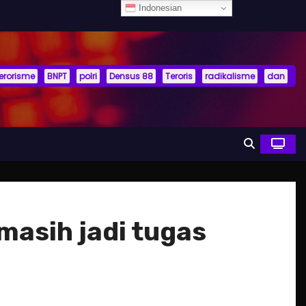
Indonesian
terorisme
BNPT
polri
Densus 88
Teroris
radikalisme
dan
masih jadi tugas