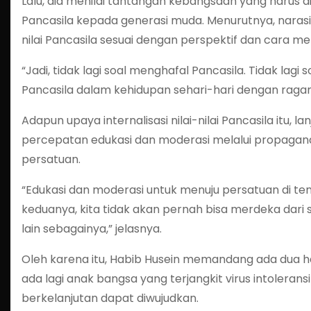
Lalu, dia menilai tantangan kebangsaan yang harus di
Pancasila kepada generasi muda. Menurutnya, nara
nilai Pancasila sesuai dengan perspektif dan cara me
“Jadi, tidak lagi soal menghafal Pancasila. Tidak lagi 
Pancasila dalam kehidupan sehari-hari dengan ragam
Adapun upaya internalisasi nilai-nilai Pancasila itu,
percepatan edukasi dan moderasi melalui propagan
persatuan.
“Edukasi dan moderasi untuk menuju persatuan di te
keduanya, kita tidak akan pernah bisa merdeka dari 
lain sebagainya,” jelasnya.
Oleh karena itu, Habib Husein memandang ada dua h
ada lagi anak bangsa yang terjangkit virus intolerans
berkelanjutan dapat diwujudkan.