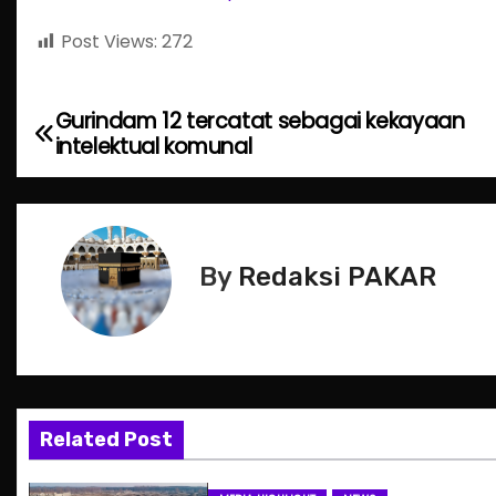
Post Views:
272
Gurindam 12 tercatat sebagai kekayaan
P
intelektual komunal
o
s
t
By
Redaksi PAKAR
n
a
v
Related Post
i