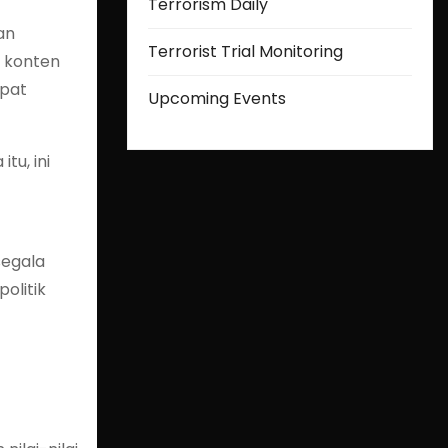
Terrorism Daily
an
Terrorist Trial Monitoring
n konten
ipat
Upcoming Events
tu, ini
segala
olitik