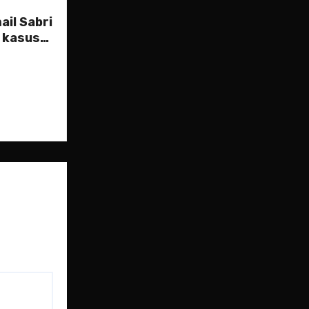
ail Sabri
h kasus