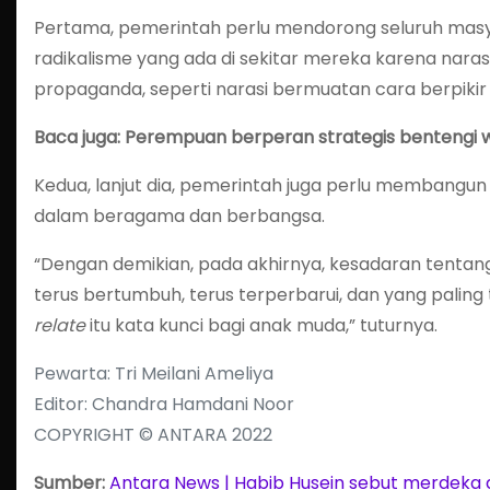
Pertama, pemerintah perlu mendorong seluruh masya
radikalisme yang ada di sekitar mereka karena nar
propaganda, seperti narasi bermuatan cara berpikir
Baca juga: Perempuan berperan strategis bentengi w
Kedua, lanjut dia, pemerintah juga perlu membangun n
dalam beragama dan berbangsa.
“Dengan demikian, pada akhirnya, kesadaran tentang
terus bertumbuh, terus terperbarui, dan yang palin
relate
itu kata kunci bagi anak muda,” tuturnya.
Pewarta: Tri Meilani Ameliya
Editor: Chandra Hamdani Noor
COPYRIGHT © ANTARA 2022
Sumber:
Antara News | Habib Husein sebut merdeka d