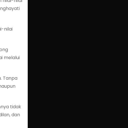
ilai-nilai
enghayati
-nilai
rong
 melalui
u. Tanpa
 maupun
nya tidak
dilan, dan