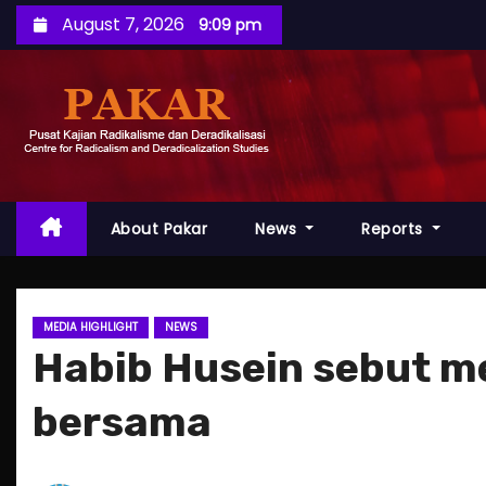
S
August 7, 2026
9:09 pm
k
i
p
t
o
c
o
About Pakar
News
Reports
n
t
e
MEDIA HIGHLIGHT
NEWS
n
Habib Husein sebut me
t
bersama