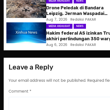
g
MEDIA HIGHLIGHT
NEWS
Drone Peledak di Bandara
a
Leipzig, Jerman Waspadai
Serangan Hibrida Rusia
Aug 7, 2026
Redaksi PAKAR
t
MEDIA HIGHLIGHT
NEWS
i
Hakim federal AS izinkan T
akhiri perlindungan 350 war
o
Haiti
Aug 6, 2026
Redaksi PAKAR
n
Leave a Reply
Your email address will not be published.
Required fi
Comment
*