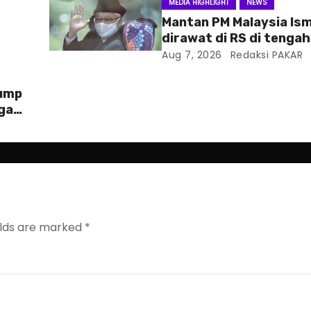
MEDIA HIGHLIGHT
NEWS
Mantan PM Malaysia Ism
dirawat di RS di tenga
hukum
Aug 7, 2026
Redaksi PAKAR
rump
ga
elds are marked
*