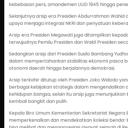
kebebasan pers, amandemen UUD 1945 hingga pen
Selanjutnya arsip era Presiden Abdurrahman Wahid
upaya menjaga integrasi NKRI dan penyatuan keber
Arsip era Presiden Megawati juga ditampilkan kepa
terwujudnya Pemilu Presiden dan Wakil Presiden sec
Sedangkan arsip dari Presiden Susilo Bambang Yudh
dalam mempertahankan stabilitas ekonomi pasca 
otonomi daerah hingga berjalannya demokrasi.
Arsip terkahir ditutup oleh Presiden Joko Widodo ya
berbagai kebijakan strategis dalam mengendalikan
kehidupan bangsa, selain itu arsip juga menunjukka
kembali bangkit dan pulih.
Kepala Biro Umum Kementerian Sekretariat Negara
memperkenalkan dan mendekatkan koleksi benda-ben
bisa melihat dan mengapresiasi riwayat sejarah di Rep