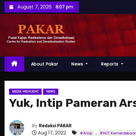
S
August 7, 2026
8:07 pm
k
i
p
t
o
c
o
About Pakar
News
Reports
n
t
e
MEDIA HIGHLIGHT
NEWS
n
Yuk, Intip Pameran Ar
t
By
Redaksi PAKAR
Aug 17, 2022
,
#Arsip
#HUT Kemerdekaa