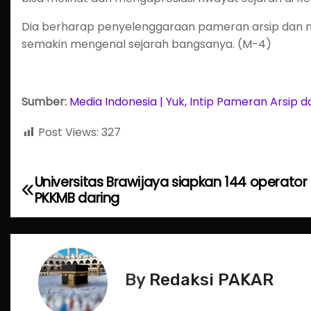
Dia berharap penyelenggaraan pameran arsip dan mo
semakin mengenal sejarah bangsanya. (M-4)
Sumber:
Media Indonesia | Yuk, Intip Pameran Arsip d
Post Views:
327
Universitas Brawijaya siapkan 144 operator
P
PKKMB daring
o
s
t
By
Redaksi PAKAR
n