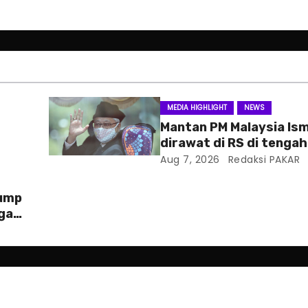
MEDIA HIGHLIGHT
NEWS
Mantan PM Malaysia Ism
dirawat di RS di tenga
hukum
Aug 7, 2026
Redaksi PAKAR
rump
ga