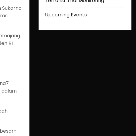
Terrorist Trial Monitoring
 Sukarno.
Upcoming Events
rasi
memajang
en RI.
ana7
a dalam
udah
 besar-