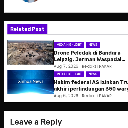
a
v
Related Post
i
g
MEDIA HIGHLIGHT
NEWS
Drone Peledak di Bandara
a
Leipzig, Jerman Waspadai
Serangan Hibrida Rusia
Aug 7, 2026
Redaksi PAKAR
t
MEDIA HIGHLIGHT
NEWS
i
Hakim federal AS izinkan T
akhiri perlindungan 350 war
o
Haiti
Aug 6, 2026
Redaksi PAKAR
n
Leave a Reply