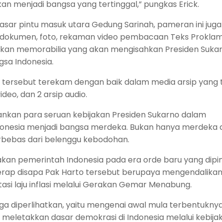
kan menjadi bangsa yang tertinggal,” pungkas Erick.
lasar pintu masuk utara Gedung Sarinah, pameran ini juga
dokumen, foto, rekaman video pembacaan Teks Proklama
lkan memorabilia yang akan mengisahkan Presiden Suka
sa Indonesia.
tersebut terekam dengan baik dalam media arsip yang t
ideo, dan 2 arsip audio.
kankan para seruan kebijakan Presiden Sukarno dalam
nesia menjadi bangsa merdeka. Bukan hanya merdeka d
erbebas dari belenggu kebodohan.
akan pemerintah Indonesia pada era orde baru yang dipi
erap disapa Pak Harto tersebut berupaya mengendalikan 
asi laju inflasi melalui Gerakan Gemar Menabung.
uga diperlihatkan, yaitu mengenai awal mula terbentukny
 meletakkan dasar demokrasi di Indonesia melalui kebija