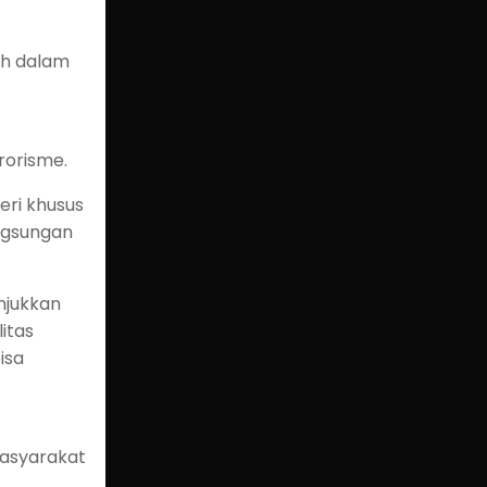
uh dalam
rorisme.
eri khusus
ngsungan
njukkan
itas
isa
masyarakat