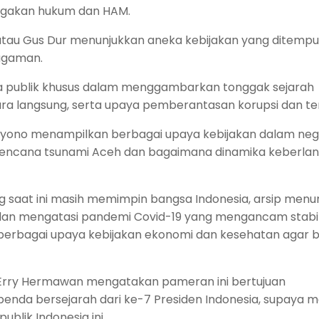
egakan hukum dan HAM.
 atau Gus Dur menunjukkan aneka kebijakan yang ditemp
agaman.
da publik khusus dalam menggambarkan tonggak sejarah
ara langsung, serta upaya pemberantasan korupsi dan te
oyono menampilkan berbagai upaya kebijakan dalam neg
bencana tsunami Aceh dan bagaimana dinamika keberla
ng saat ini masih memimpin bangsa Indonesia, arsip menu
 dan mengatasi pandemi Covid-19 yang mengancam stabil
n berbagai upaya kebijakan ekonomi dan kesehatan agar b
 Erry Hermawan mengatakan pameran ini bertujuan
da bersejarah dari ke-7 Presiden Indonesia, supaya 
ublik Indonesia ini.