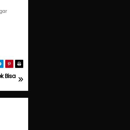
gar
k Bisa