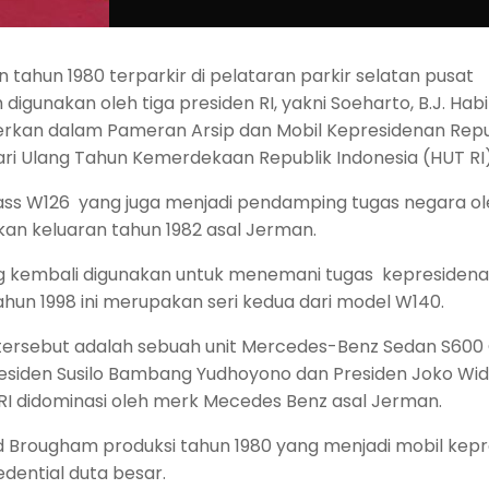
tahun 1980 terparkir di pelataran parkir selatan pusat
digunakan oleh tiga presiden RI, yakni Soeharto, B.J. Habi
merkan dalam Pameran Arsip dan Mobil Kepresidenan Repu
ari Ulang Tahun Kemerdekaan Republik Indonesia (HUT RI
lass W126 yang juga menjadi pendamping tugas negara ol
kan keluaran tahun 1982 asal Jerman.
ng kembali digunakan untuk menemani tugas kepresidena
ahun 1998 ini merupakan seri kedua dari model W140.
tersebut adalah sebuah unit Mercedes-Benz Sedan S600
residen Susilo Bambang Yudhoyono dan Presiden Joko Wi
I didominasi oleh merk Mecedes Benz asal Jerman.
od Brougham produksi tahun 1980 yang menjadi mobil kep
dential duta besar.