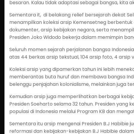
besaran. Kalau tidak adaptasi sebagai bangsa, kita a
Sementara it, di belakang relief bersejarah dekat Se
menampilkan koleksi arsip Kemensetneg berbentuk 
dokumenter, arsip kebijakan negara, serta menampi
Presiden Joko Widodo bekerja dalam memimpin bang
Seluruh momen sejarah perjalanan bangsa Indonesia 
atas 44 berkas arsip tekstual, 104 arsip foto, 4 arsip v
Koleksi arsip yang dipamerkan tahun ini lebih mene
memberantas buta huruf dan membawa bangsa Indo
belenggu penjajahan kolonialisme, melainkan juga t
Kemudian arsip juga memperlihatkan berbagai kebij
Presiden Soeharto selama 32 tahun. Presiden yang k
populasi di Indonesia melalui Program KB dan mengat
Sementara itu arsip mengenai Presiden B.J Habibie j
reformasi dan kebijakan-kebijakan B.J Habibie dalam