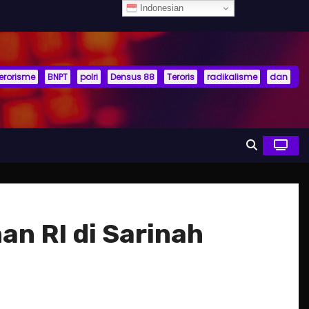
Indonesian
terorisme
BNPT
polri
Densus 88
Teroris
radikalisme
dan
an RI di Sarinah