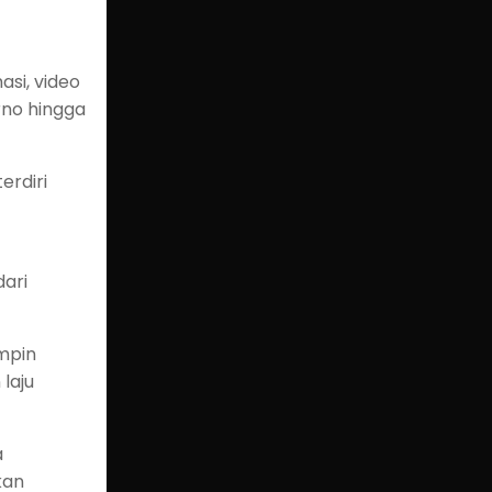
si, video
rno hingga
erdiri
ari
mpin
laju
a
kan