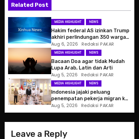
Related Post
i
g
MEDIA HIGHLIGHT
NEWS
Hakim federal AS izinkan Trump
a
akhiri perlindungan 350 warga
Haiti
Aug 6, 2026
Redaksi PAKAR
t
MEDIA HIGHLIGHT
NEWS
i
Bacaan Doa agar tidak Mudah
Lupa Arab, Latin dan Arti
o
Aug 5, 2026
Redaksi PAKAR
MEDIA HIGHLIGHT
NEWS
n
Indonesia jajaki peluang
penempatan pekerja migran ke
Slowakia
Aug 5, 2026
Redaksi PAKAR
Leave a Reply