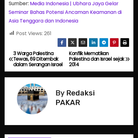
Sumber:
Media Indonesia | Ubhara Jaya Gelar
Seminar Bahas Potensi Ancaman Keamanan di
Asia Tenggara dan Indonesia
Post Views:
261
3 Warga Palestina
Konflik Mematikan
P
Tewas, 69 Ditembak
Palestina dan Israel sejak
dalam Serangan Israel
2014
o
s
By
Redaksi
t
PAKAR
n
a
v