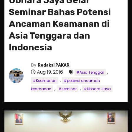
Ubhara Jaya Gelar
Seminar Bahas Potensi
Ancaman Keamanan di
Asia Tenggara dan
Indonesia
By
Redaksi PAKAR
Aug 19, 2016
,
#Asia Tenggar
,
#Keamanan
#potensi ancaman
,
,
keamanan
#seminar
#Ubhara Jaya