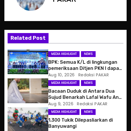
n
a
v
Related Post
i
g
MEDIA HIGHLIGHT
NEWS
BPK: Semua K/L di lingkungan
a
pemeriksaan Ditjen PKN I dapat
opini WTP
Aug 10, 2026
Redaksi PAKAR
t
MEDIA HIGHLIGHT
NEWS
i
Bacaan Duduk di Antara Dua
Sujud Benarkah Lafal Wafu Anni
o
tidak Ada Hadisnya
Aug 9, 2026
Redaksi PAKAR
MEDIA HIGHLIGHT
NEWS
n
1.300 Tukik Dilepasliarkan di
Banyuwangi