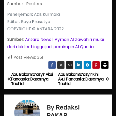
Sumber : Reuters
Penerjemah: Azis Kurmala
Editor: Bayu Prasetyo
COPYRIGHT © ANTARA 2022
Sumber:
Antara News | Ayman Al Zawahiri mulai
dari dokter hingga jadi pemimpin Al Qaeda
Post Views:
351
Abu Bakar Ba’asyir Akui
Abu Bakar Ba’asyir Kini
P
Pancasila: Dasarnya
Akui Pancasila: Dasarnya
Tauhid
Tauhid
o
s
By
Redaksi
t
PAKAR