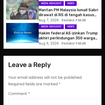
t
MEDIA HIGHLIGHT
NEWS
i
Mantan PM Malaysia Ismail Sabri
dirawat di RS di tengah kasus
o
hukum
Aug 7, 2026
Redaksi PAKAR
MEDIA HIGHLIGHT
NEWS
n
Hakim federal AS izinkan Trump
akhiri perlindungan 350 warga
Haiti
Aug 6, 2026
Redaksi PAKAR
Leave a Reply
Your email address will not be published.
Required fields are marked
*
Comment
*