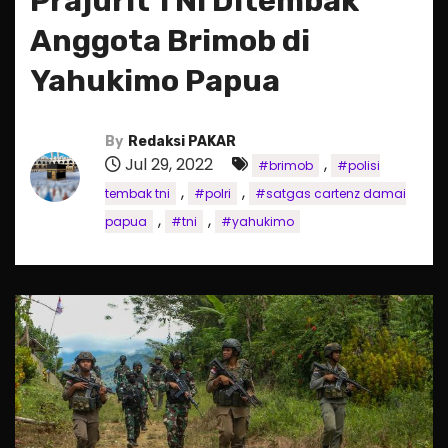
Prajurit TNI Ditembak
Anggota Brimob di
Yahukimo Papua
By
Redaksi PAKAR
Jul 29, 2022
,
#brimob
#polisi
,
,
tembak tni
#polri
#satgas cartenz damai
,
,
papua
#tni
#yahukimo