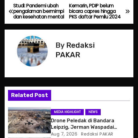
Studi: Pandemi ubah
Kemarin, PDIP belum
P
pengalaman bermimpi
bicara capres hingga
dan kesehatan mental
PKS daftar Pemilu 2024
o
s
By
Redaksi
t
PAKAR
n
a
v
Related Post
i
g
MEDIA HIGHLIGHT
NEWS
Drone Peledak di Bandara
a
Leipzig, Jerman Waspadai
Serangan Hibrida Rusia
Aug 7, 2026
Redaksi PAKAR