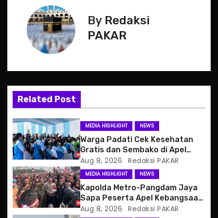
s
By
Redaksi
t
PAKAR
n
a
v
Related Post
i
g
MEDIA HIGHLIGHT
NEWS
Warga Padati Cek Kesehatan
a
Gratis dan Sembako di Apel
Jaga Jakarta
Aug 8, 2026
Redaksi PAKAR
t
MEDIA HIGHLIGHT
NEWS
i
Kapolda Metro-Pangdam Jaya
Sapa Peserta Apel Kebangsaan
o
Jaga Jakarta
Aug 8, 2026
Redaksi PAKAR