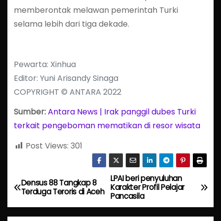
memberontak melawan pemerintah Turki
selama lebih dari tiga dekade.
Pewarta: Xinhua
Editor: Yuni Arisandy Sinaga
COPYRIGHT © ANTARA 2022
Sumber:
Antara News | Irak panggil dubes Turki
terkait pengeboman mematikan di resor wisata
Post Views:
301
LPAI beri penyuluhan
P
Densus 88 Tangkap 8
Karakter Profil Pelajar
Terduga Teroris di Aceh
Pancasila
o