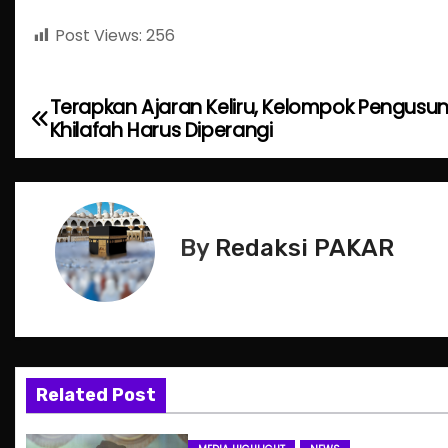
Post Views:
256
Terapkan Ajaran Keliru, Kelompok Pengusu
P
Khilafah Harus Diperangi
o
s
t
By
Redaksi PAKAR
n
a
v
Related Post
i