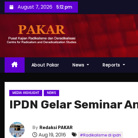
S
August 7, 2026
5:12 pm
k
i
p
t
o
c
o
About Pakar
News
Reports
n
t
e
MEDIA HIGHLIGHT
NEWS
n
IPDN Gelar Seminar An
t
By
Redaksi PAKAR
Aug 19, 2016
#Radikalisme di ipdn