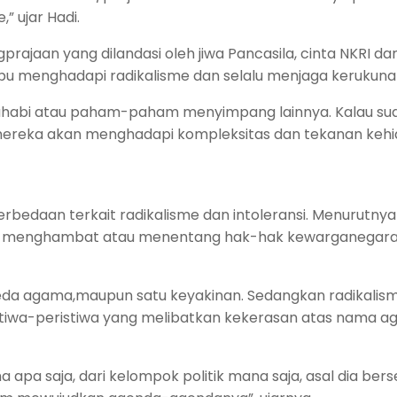
” ujar Hadi.
ajaan yang dilandasi oleh jiwa Pancasila, cinta NKRI da
u menghadapi radikalisme dan selalu menjaga kerukuna
 wahabi atau paham-paham menyimpang lainnya. Kalau sud
a mereka akan menghadapi kompleksitas dan tekanan keh
edaan terkait radikalisme dan intoleransi. Menurutnya
ujuan menghambat atau menentang hak-hak kewarganegar
erbeda agama,maupun satu keyakinan. Sedangkan radikalis
ristiwa-peristiwa yang melibatkan kekerasan atas nama a
a apa saja, dari kelompok politik mana saja, asal dia bers