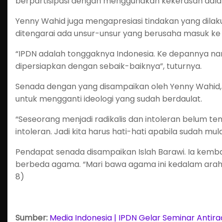
berpartisipasi dengan menggunakan kekerasan dal
Yenny Wahid juga mengapresiasi tindakan yang dilak
ditengarai ada unsur-unsur yang berusaha masuk ke
“IPDN adalah tonggaknya Indonesia. Ke depannya nan
dipersiapkan dengan sebaik-baiknya”, tuturnya.
Senada dengan yang disampaikan oleh Yenny Wahid
untuk mengganti ideologi yang sudah berdaulat.
“Seseorang menjadi radikalis dan intoleran belum tent
intoleran. Jadi kita harus hati-hati apabila sudah mul
Pendapat senada disampaikan Islah Barawi. Ia kemba
berbeda agama. “Mari bawa agama ini kedalam arah 
8)
Sumber:
Media Indonesia | IPDN Gelar Seminar Antira