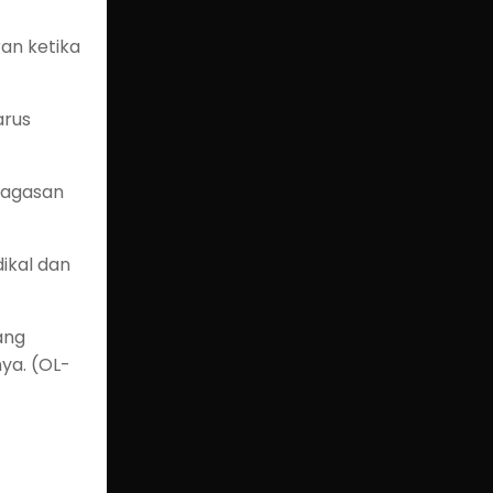
an ketika
arus
gagasan
dikal dan
ang
ya. (OL-