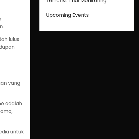
Terrorist Trial Monitoring
Upcoming Events
n
n.
ah lulus
idupan
aan yang
me adalah
gama,
edia untuk