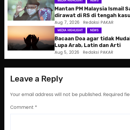
g
MEDIA HIGHLIGHT
NEWS
Mantan PM Malaysia Ismail S
a
dirawat di RS di tengah kas
hukum
Aug 7, 2026
Redaksi PAKAR
t
MEDIA HIGHLIGHT
NEWS
i
Bacaan Doa agar tidak Mud
Lupa Arab, Latin dan Arti
o
Aug 5, 2026
Redaksi PAKAR
n
Leave a Reply
Your email address will not be published.
Required fi
Comment
*