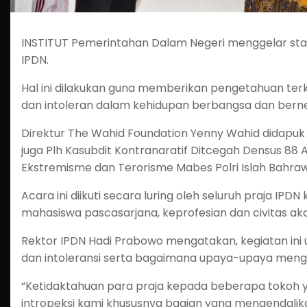
INSTITUT Pemerintahan Dalam Negeri menggelar stadi
IPDN.
Hal ini dilakukan guna memberikan pengetahuan terka
dan intoleran dalam kehidupan berbangsa dan bern
Direktur The Wahid Foundation Yenny Wahid didapuk 
juga Plh Kasubdit Kontranaratif Ditcegah Densus 8
Ekstremisme dan Terorisme Mabes Polri Islah Bahraw
Acara ini diikuti secara luring oleh seluruh praja IPDN
mahasiswa pascasarjana, keprofesian dan civitas ak
Rektor IPDN Hadi Prabowo mengatakan, kegiatan ini
dan intoleransi serta bagaimana upaya-upaya menga
“Ketidaktahuan para praja kepada beberapa tokoh 
intropeksi kami khususnya bagian yang mengendalikan