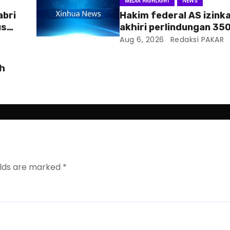
MEDIA HIGHLIGHT
NEWS
abri
Hakim federal AS izink
us
akhiri perlindungan 35
Haiti
Aug 6, 2026
Redaksi PAKAR
ah
elds are marked
*