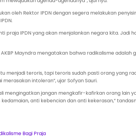
am mewujudkan agenda-agendanya”, ujarnya.
ukan oleh Rektor IPDN dengan segera melakukan penyisir
 IPDN.
ti praja IPDN yang akan menjalankan negara kita. Jadi h
, AKBP Mayndra mengatakan bahwa radikalisme adalah 
u menjadi teroris, tapi teroris sudah pasti orang yang ra
ai merasakan intoleran”, ujar Sofyan Sauri.
li mengingatkan jangan mengkafir-kafirkan orang lain y
kedamaian, anti kebencian dan anti kekerasan,” tandasn
dikalisme Bagi Praja