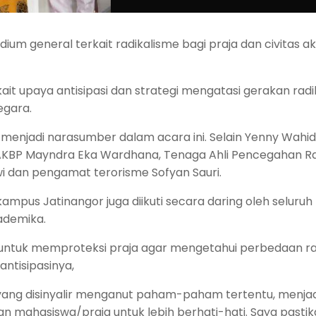
um general terkait radikalisme bagi praja dan civitas 
it upaya antisipasi dan strategi mengatasi gerakan radi
egara.
menjadi narasumber dalam acara ini. Selain Yenny Wahid,
8 AKBP Mayndra Eka Wardhana, Tenaga Ahli Pencegahan Ra
i dan pengamat terorisme Sofyan Sauri.
 kampus Jatinangor juga diikuti secara daring oleh seluruh 
ademika.
 untuk memproteksi praja agar mengetahui perbedaan ra
ntisipasinya,
yang disinyalir menganut paham-paham tertentu, menjad
 mahasiswa/praja untuk lebih berhati-hati. Saya pastika