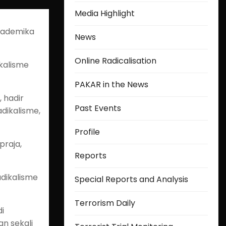
Media Highlight
akademika
News
Online Radicalisation
kalisme
PAKAR in the News
 hadir
Past Events
dikalisme,
Profile
praja,
Reports
dikalisme
Special Reports and Analysis
Terrorism Daily
i
n sekali