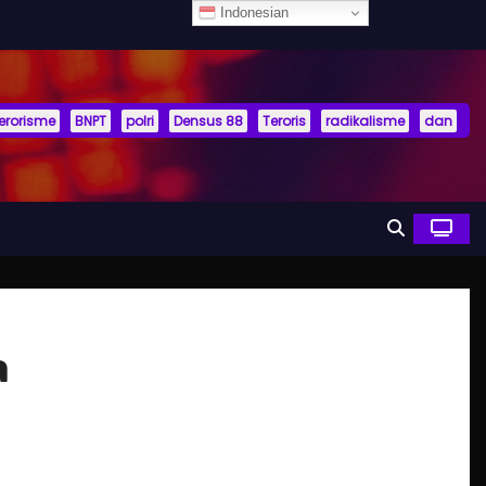
Indonesian
terorisme
BNPT
polri
Densus 88
Teroris
radikalisme
dan
a